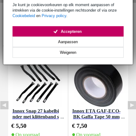
Je kunt je cookievoorkeuren op elk moment aanpassen of
intrekken via de cookie-instellingen rechtsonder of via onze
Cookiebeleid
en
Privacy policy
.
Accepteren
Aanpassen
Accessoires (8)
Weigeren
Innox Snap 27 kabelbi
Innox ETA GAF-ECO-
P
nder met klittenband s
BK Gaffa Tape 50 mm
mal zwart (10 stuks)
x 50 m zwart
€ 5,50
€ 7,50
€
Op voorraad
Op voorraad