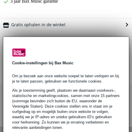
3 jaar Bax Music garantie
Gratis ophalen in de winkel
Productinformatie
Lengte: 975 mm
Hoogte: 2 mm
Cookie-instellingen bij Bax Music
Breedte: 65,8 mm
Bekijk alle productspecificaties
Om je bezoek aan onze website soepel te laten verlopen en bij
je te laten passen, gebruiken we functionele cookies.
Als je toestemming geeft, plaatsen we daarnaast voorkeurs-,
Bekijk ook eens (1)
statistische en marketingcookies, samen met onze 15 partners
(sommige bevinden zich buiten de EU, waaronder de
Verenigde Staten). Deze cookies stellen ons in staat om je
surfgedrag op en mogelijk buiten onze website te volgen,
waarbij we je IP-adres en unieke gebruikers-ID’s gebruiken
voor herkenning. Zo kunnen we je ervaring verbeteren en
relevante aanbiedingen tonen.