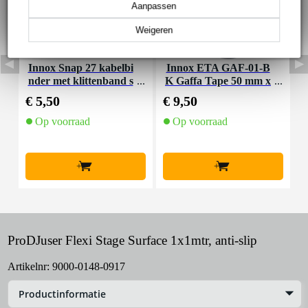
Aanpassen
Weigeren
Innox Snap 27 kabelbi
Innox ETA GAF-01-B
I
nder met klittenband s
K Gaffa Tape 50 mm x
mal zwart (10 stuks)
50 m zwart
€ 5,50
€ 9,50
€
Op voorraad
Op voorraad
+
+
ProDJuser Flexi Stage Surface 1x1mtr, anti-slip
Artikelnr:
9000-0148-0917
Productinformatie