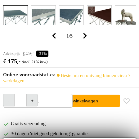
1
/
5
Adviesprijs
€ 255,-
-31%
€ 175,-
(incl. 21% btw)
Online voorraadstatus:
Bestel nu en ontvang binnen circa 7
werkdagen
In winkelwagen
Gratis verzending
30 dagen 'niet goed geld terug' garantie