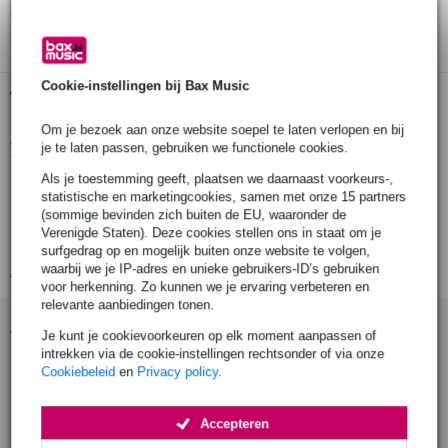
3 jaar Bax Music garantie
Cookie-instellingen bij Bax Music
Gratis ophalen in de winkel
Om je bezoek aan onze website soepel te laten verlopen en bij
Productinformatie
je te laten passen, gebruiken we functionele cookies.
Als je toestemming geeft, plaatsen we daarnaast voorkeurs-,
afmetingen platform: 1000 x 1000 x 50 mm
statistische en marketingcookies, samen met onze 15 partners
antislip toplaag (bruine kleur)
(sommige bevinden zich buiten de EU, waaronder de
Verenigde Staten). Deze cookies stellen ons in staat om je
gewicht per platform: 7 kg
surfgedrag op en mogelijk buiten onze website te volgen,
waarbij we je IP-adres en unieke gebruikers-ID’s gebruiken
Bekijk alle productspecificaties
voor herkenning. Zo kunnen we je ervaring verbeteren en
relevante aanbiedingen tonen.
Accessoires (9)
Je kunt je cookievoorkeuren op elk moment aanpassen of
intrekken via de cookie-instellingen rechtsonder of via onze
Cookiebeleid
en
Privacy policy
.
Accepteren