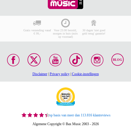
Gratis verzending vanaf
Voor 23:00 besteld,
30 dagen 'niet goed
€ 99,-
morgen in huis (mits
geld terug' garantie!
op voorraad)
BLOG
Disclaimer
|
Privacy policy
|
Cookie-instellingen
op basis van meer dan 113.816 klantreviews
Algemene Copyright © Bax Music 2003 - 2026