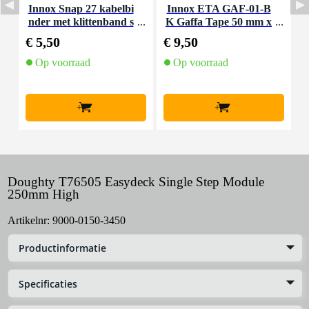
Innox Snap 27 kabelbi
Innox ETA GAF-01-B
I
nder met klittenband s
K Gaffa Tape 50 mm x
mal zwart (10 stuks)
50 m zwart
€ 5,50
€ 9,50
€
Op voorraad
Op voorraad
+
+
Doughty T76505 Easydeck Single Step Module
250mm High
Artikelnr:
9000-0150-3450
Productinformatie
Specificaties