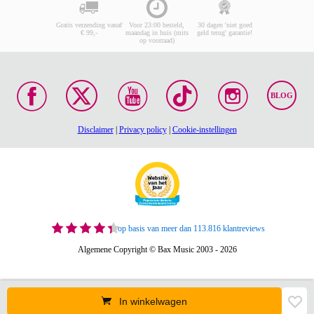
Gratis verzending vanaf
Voor 23:00 besteld,
30 dagen 'niet goed
€ 99,-
maandag in huis (mits
geld terug' garantie!
op voorraad)
BLOG
Disclaimer
|
Privacy policy
|
Cookie-instellingen
op basis van meer dan 113.816 klantreviews
Algemene Copyright © Bax Music 2003 - 2026
In winkelwagen