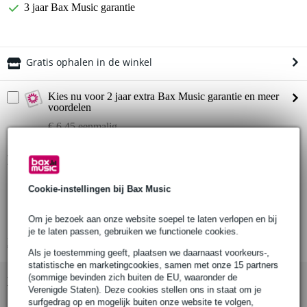
3 jaar Bax Music garantie
Gratis ophalen in de winkel
Kies nu voor 2 jaar extra Bax Music garantie en meer
voordelen
€ 6,45 eenmalig
Productinformatie
Afmetingen: 1000 x 250 x 250 mm
Cookie-instellingen bij Bax Music
Materiaal: mild staal
Om je bezoek aan onze website soepel te laten verlopen en bij
Kleur: zwart (poedercoating)
je te laten passen, gebruiken we functionele cookies.
Bekijk alle productspecificaties
Als je toestemming geeft, plaatsen we daarnaast voorkeurs-,
statistische en marketingcookies, samen met onze 15 partners
(sommige bevinden zich buiten de EU, waaronder de
Bekijk ook eens (2)
Verenigde Staten). Deze cookies stellen ons in staat om je
surfgedrag op en mogelijk buiten onze website te volgen,