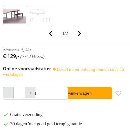
1
/
2
Adviesprijs
€ 132,-
€ 129,-
(incl. 21% btw)
Online voorraadstatus:
Bestel nu en ontvang binnen circa 12
werkdagen
In winkelwagen
Gratis verzending
30 dagen 'niet goed geld terug' garantie