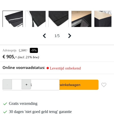
1
/
5
Adviesprijs
€ 998,-
-9%
€ 905,-
(incl. 21% btw)
Online voorraadstatus:
Levertijd onbekend
In winkelwagen
Gratis verzending
30 dagen 'niet goed geld terug' garantie