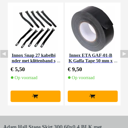
Innox Snap 27 kabelbi
Innox ETA GAF-01-B
I
nder met klittenband s
K Gaffa Tape 50 mm x
mal zwart (10 stuks)
50 m zwart
€ 5,50
€ 9,50
€
Op voorraad
Op voorraad
+
+
Adam Hall Stage Skirt 300 60x0.4 BLK met