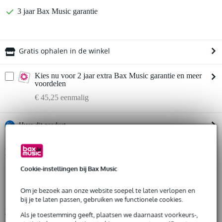
3 jaar Bax Music garantie
Gratis ophalen in de winkel
Kies nu voor 2 jaar extra Bax Music garantie en meer
voordelen
€ 45,25 eenmalig
%
Huur dit product
Productinformatie
Huur dit product al vanaf 65 euro per maand
Huur meerdere producten tegelijk: min. € 300,- en max.
Cookie-instellingen bij Bax Music
product type: podiumdoek
€ 2.500,-
Gratis
type: podiumskirt
thuisbezorgd of op te halen in de winkel
Om je bezoek aan onze website soepel te laten verlopen en
Al na 4 maanden maandelijks opzegbaar
materiaal: 100% katoen
bij je te laten passen, gebruiken we functionele cookies.
De mogelijkheid om je product(en) met korting te kopen
Bekijk alle productspecificaties
Snelle vervanging door Bax Music bij een defect
Als je toestemming geeft, plaatsen we daarnaast voorkeurs-,