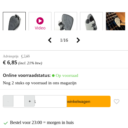
Video
1
/
16
Adviesprijs
€ 7,65
€ 6,85
(incl. 21% btw)
Online voorraadstatus:
Op voorraad
Nog 2 stuks op voorraad in ons magazijn
In winkelwagen
Bestel voor 23:00 = morgen in huis