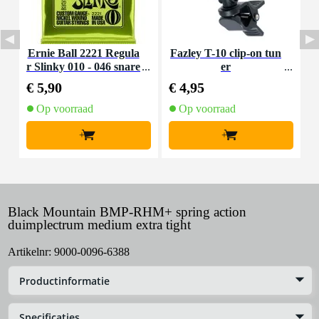
Ernie Ball 2221 Regula
Fazley T-10 clip-on tun
I
r Slinky 010 - 046 snare
er
a
nset voor elektrische git
€ 5,90
€ 4,95
€
aar
Op voorraad
Op voorraad
+
+
Black Mountain BMP-RHM+ spring action
duimplectrum medium extra tight
Artikelnr:
9000-0096-6388
Productinformatie
Specificaties