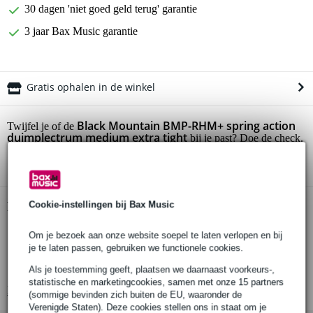
30 dagen 'niet goed geld terug' garantie
3 jaar Bax Music garantie
Gratis ophalen in de winkel
Black Mountain BMP-RHM+ spring action
Twijfel je of de
duimplectrum medium extra tight
bij je past? Doe de check.
Start de check
Cookie-instellingen bij Bax Music
Productinformatie
Black Mountain spring action duimplectrum
Om je bezoek aan onze website soepel te laten verlopen en bij
je te laten passen, gebruiken we functionele cookies.
model: BMP-RHM+
uitvoering: medium
Als je toestemming geeft, plaatsen we daarnaast voorkeurs-,
statistische en marketingcookies, samen met onze 15 partners
Bekijk alle productspecificaties
(sommige bevinden zich buiten de EU, waaronder de
Verenigde Staten). Deze cookies stellen ons in staat om je