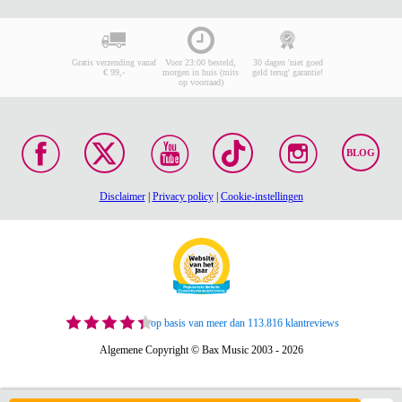
Gratis verzending vanaf
Voor 23:00 besteld,
30 dagen 'niet goed
€ 99,-
morgen in huis (mits
geld terug' garantie!
op voorraad)
BLOG
Disclaimer
|
Privacy policy
|
Cookie-instellingen
op basis van meer dan 113.816 klantreviews
Algemene Copyright © Bax Music 2003 - 2026