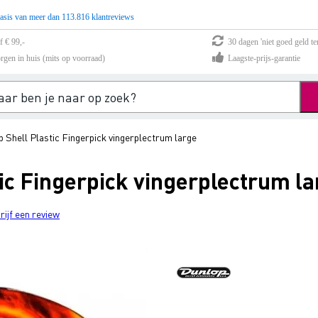
asis van meer dan 113.816 klantreviews
f € 99,-
30 dagen 'niet goed geld te
rgen in huis (mits op voorraad)
Laagste-prijs-garantie
 Shell Plastic Fingerpick vingerplectrum large
ic Fingerpick vingerplectrum la
rijf een review