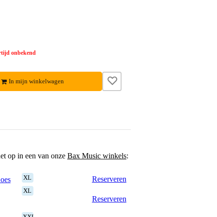
tijd onbekend
In mijn winkelwagen
het op in een van onze
Bax Music winkels
:
XL
Reserveren
Goes
XL
Reserveren
XXL