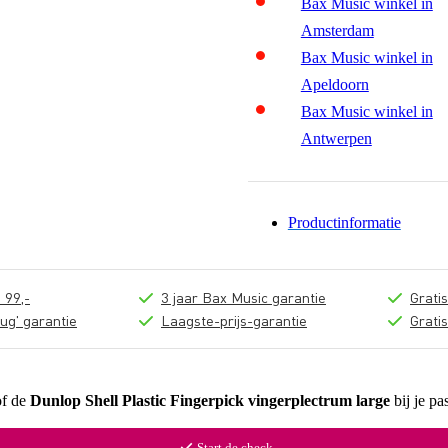
Bax Music winkel in
Amsterdam
Bax Music winkel in
Apeldoorn
Bax Music winkel in
Antwerpen
Productinformatie
 99,-
3 jaar Bax Music garantie
Grati
ug' garantie
Laagste-prijs-garantie
Grati
of de
Dunlop Shell Plastic Fingerpick vingerplectrum large
bij je pa
Start de check