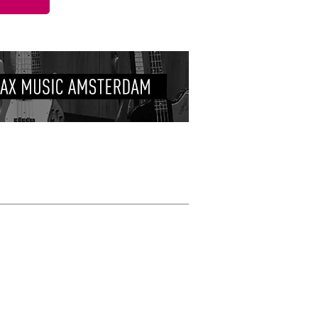
Schrijf zelf een r
Je naam
Emiel K.
21 mei 2016