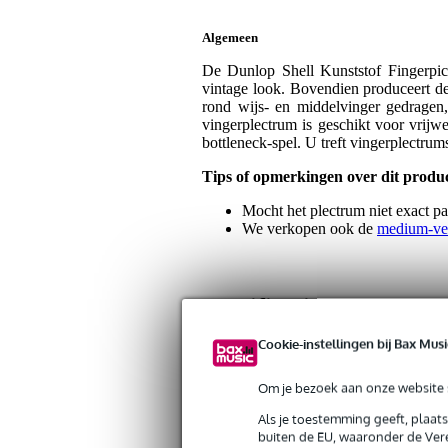
Algemeen
De Dunlop Shell Kunststof Fingerpick 
vintage look. Bovendien produceert de
rond wijs- en middelvinger gedragen
vingerplectrum is geschikt voor vrijwe
bottleneck-spel. U treft vingerplectrum
Tips of opmerkingen over dit produ
Mocht het plectrum niet exact pa
We verkopen ook de
medium-ve
Specificaties
Cookie-instellingen bij Bax Musi
Productkenmerken
Aantal plectrums
1 s
Om je bezoek aan onze website s
Dikte plectrum (maat)
he
Als je toestemming geeft, plaat
buiten de EU, waaronder de Vere
Dikte plectrum (mm)
0.