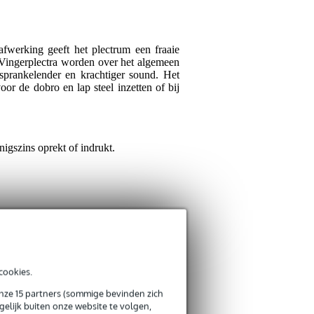
5
Je beoordeling
Schreef het volgende ov
Goed passend, ff in heet
Je ervaring
afwerking geeft het plectrum een fraaie
. Vingerplectra worden over het algemeen
sprankelender en krachtiger sound. Het
or de dobro en lap steel inzetten of bij
Reviews uit an
Vertaal alle reviews naa
igszins oprekt of indrukt.
Verstuur
si vous pensez Large p
1
Schreef het volgende ov
Bonjour, je prends large 
l'anneau
cookies.
Vertaal naar het Nederla
onze 15 partners (sommige bevinden zich
elijk buiten onze website te volgen,