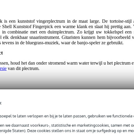
is een kunststof vingerplectrum in de maat large. De tortoise-stijl 
 Shell Kunststof Fingerpick een warme klank en slaat hij prettig aan
, in combinatie met een duimplectrum. Zo krijgt uw tokkelspel een 
l elk denkbaar snaarinstrument. Gitaristen kunnen hem bijvoorbeeld vo
s tevens in de bluegrass-muziek, waar de banjo-speler ze gebruikt.
ct
ssen, houd het dan onder stromend warm water terwijl u het plectrum en
rsie
van dit plectrum.
c
tuk
oepel te laten verlopen en bij je te laten passen, gebruiken we functionele 
avy
sen we daarnaast voorkeurs-, statistische en marketingcookies, samen met 
nigde Staten). Deze cookies stellen ons in staat om je surfgedrag op en mog
80 mm