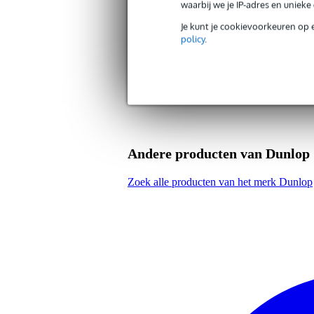
waarbij we je IP-adres en uniek
Duurzaamheid product
nie
Je kunt je cookievoorkeuren op 
policy
.
Kleur plectrum
tor
Materiaal plectrum
kun
Vorm plectrum
vi
Gewicht en afmetingen inclusief verpakking
Gewicht
10
(incl. verpakking)
Andere producten van Dunlop
Afmeting
3,0
(incl. verpakking)
Zoek alle producten van het merk Dunlop
Productspecificaties
vingerplectrum (per stuk)
kleur: tortoise
maat: large
materiaal: kunststof