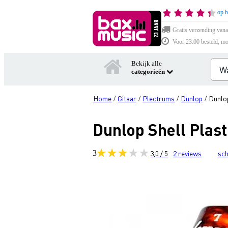
op b
Gratis verzending vana
Voor 23:00 besteld, mo
Bekijk alle
categorieën
Home
Gitaar
Plectrums
Dunlop
Dunlop
/
/
/
/
Dunlop Shell Plast
3
3,0 / 5
2
reviews
sch