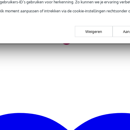
e gebruikers-ID’s gebruiken voor herkenning. Zo kunnen we je ervaring verb
t gespecificeerd
elk moment aanpassen of intrekken via de cookie-instellingen rechtsonder 
toise
ststof
Weigeren
Aan
ngerplectrum
0 gr
 x 2,0 x 2,0 cm