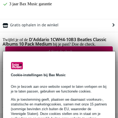
3 jaar Bax Music garantie
Gratis ophalen in de winkel
D'Addario 1CWH4-10B3 Beatles Classic
Twijfel je of de
Albums 10 Pack Medium
bij je past? Doe de check.
Start de check
Productinformatie
Cookie-instellingen bij Bax Music
D'Addario 1CWH4-10B3 Beatles Classic Albums 10 Pack
Medium
Om je bezoek aan onze website soepel te laten verlopen en bij
2 x 5 plectra
je te laten passen, gebruiken we functionele cookies.
serie: Beatles Picks
Als je toestemming geeft, plaatsen we daarnaast voorkeurs-,
statistische en marketingcookies, samen met onze 15 partners
Bekijk alle productspecificaties
(sommige bevinden zich buiten de EU, waaronder de
Verenigde Staten). Deze cookies stellen ons in staat om je