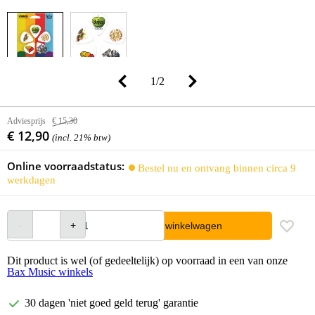
1
/
2
Adviesprijs
€ 15,30
€ 12,90
(incl. 21% btw)
Online voorraadstatus:
Bestel nu en ontvang binnen circa 9
werkdagen
In winkelwagen
Dit product is wel (of gedeeltelijk) op voorraad in een van onze
Bax Music winkels
30 dagen 'niet goed geld terug' garantie