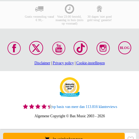
Gratis verzending vanaf
Voor 23:00 besteld,
30 dagen 'niet goed
€ 99,-
maandag in huis (mits
geld terug' garantie!
op voorraad)
BLOG
Disclaimer
|
Privacy policy
|
Cookie-instellingen
op basis van meer dan 113.816 klantreviews
Algemene Copyright © Bax Music 2003 - 2026