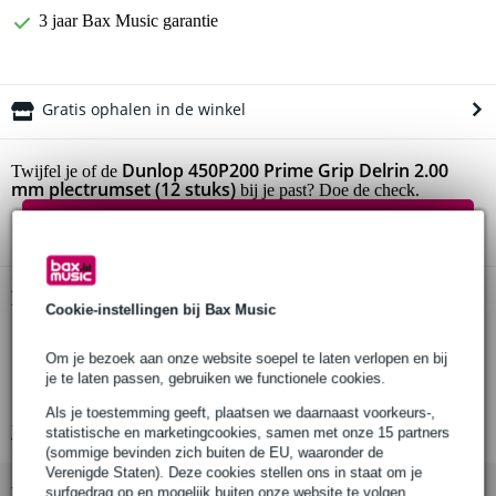
3 jaar Bax Music garantie
Gratis ophalen in de winkel
Dunlop 450P200 Prime Grip Delrin 2.00
Twijfel je of de
mm plectrumset (12 stuks)
bij je past? Doe de check.
Start de check
Productinformatie
Cookie-instellingen bij Bax Music
Dunlop Prime Grip Delrin 500
Om je bezoek aan onze website soepel te laten verlopen en bij
set van 12 plectrums
je te laten passen, gebruiken we functionele cookies.
voor een vette klank en soepel spel
Als je toestemming geeft, plaatsen we daarnaast voorkeurs-,
Bekijk alle productspecificaties
statistische en marketingcookies, samen met onze 15 partners
(sommige bevinden zich buiten de EU, waaronder de
Verenigde Staten). Deze cookies stellen ons in staat om je
Bekijk ook eens (5)
surfgedrag op en mogelijk buiten onze website te volgen,