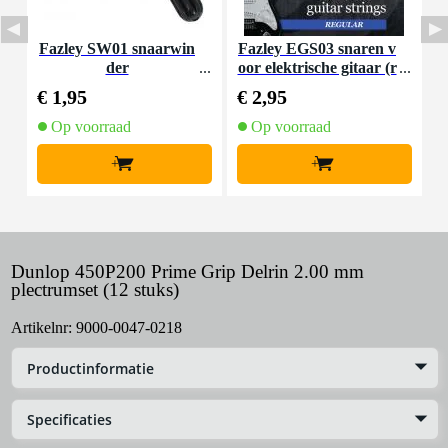
Fazley SW01 snaarwin
Fazley EGS03 snaren v
F
der
oor elektrische gitaar (r
egular)
€ 1,95
€ 2,95
€
Op voorraad
Op voorraad
+
+
Dunlop 450P200 Prime Grip Delrin 2.00 mm
plectrumset (12 stuks)
Artikelnr:
9000-0047-0218
Productinformatie
Specificaties