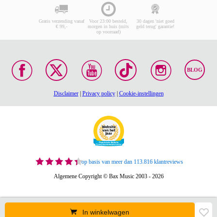
Gratis verzending vanaf
Voor 23:00 besteld,
30 dagen 'niet goed
€ 99,-
morgen in huis (mits
geld terug' garantie!
op voorraad)
BLOG
Disclaimer
|
Privacy policy
|
Cookie-instellingen
op basis van meer dan 113.816 klantreviews
Algemene Copyright © Bax Music 2003 - 2026
In winkelwagen