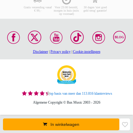
Gratis verzending vanaf
Voor 23:00 besteld,
30 dagen 'niet goed
€ 99,-
morgen in huis (mits
geld terug' garantie!
op voorraad)
BLOG
Disclaimer
|
Privacy policy
|
Cookie-instellingen
op basis van meer dan 113.816 klantreviews
Algemene Copyright © Bax Music 2003 - 2026
In winkelwagen