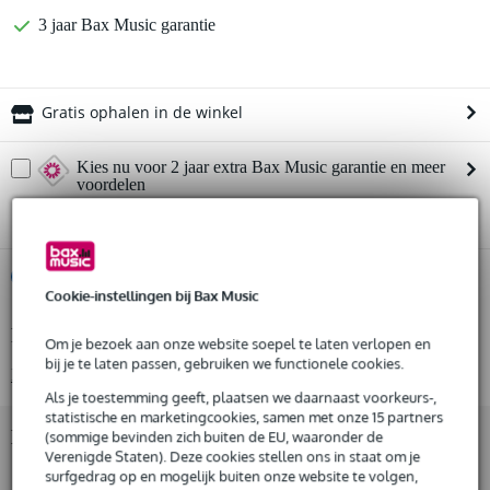
3 jaar Bax Music garantie
Gratis ophalen in de winkel
Kies nu voor 2 jaar extra Bax Music garantie en meer
voordelen
€ 16,05 eenmalig
%
Huur dit product
Cookie-instellingen bij Bax Music
Productinformatie
Huur dit product al vanaf 23 euro per maand
Om je bezoek aan onze website soepel te laten verlopen en
Huur meerdere producten tegelijk: min. € 300,- en max.
bij je te laten passen, gebruiken we functionele cookies.
Bekijk alle productspecificaties
€ 2.500,-
Als je toestemming geeft, plaatsen we daarnaast voorkeurs-,
Gratis
thuisbezorgd of op te halen in de winkel
statistische en marketingcookies, samen met onze 15 partners
Al na 4 maanden maandelijks opzegbaar
Bekijk ook eens (1)
(sommige bevinden zich buiten de EU, waaronder de
De mogelijkheid om je product(en) met korting te kopen
Verenigde Staten). Deze cookies stellen ons in staat om je
Snelle vervanging door Bax Music bij een defect
surfgedrag op en mogelijk buiten onze website te volgen,