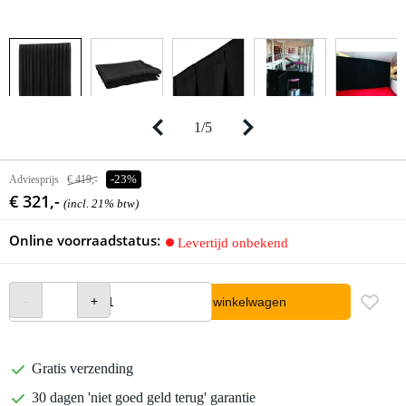
1
/
5
Adviesprijs
€ 419,-
-23%
€ 321,-
(incl. 21% btw)
Online voorraadstatus:
Levertijd onbekend
In winkelwagen
Gratis verzending
30 dagen 'niet goed geld terug' garantie