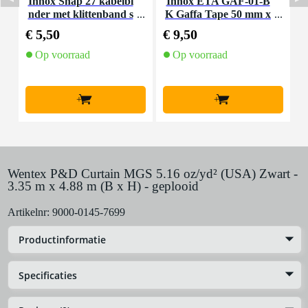
Innox Snap 27 kabelbi
Innox ETA GAF-01-B
I
nder met klittenband s
K Gaffa Tape 50 mm x
mal zwart (10 stuks)
50 m zwart
€ 5,50
€ 9,50
€
Op voorraad
Op voorraad
+
+
Wentex P&D Curtain MGS 5.16 oz/yd² (USA) Zwart -
3.35 m x 4.88 m (B x H) - geplooid
Artikelnr:
9000-0145-7699
Productinformatie
Specificaties