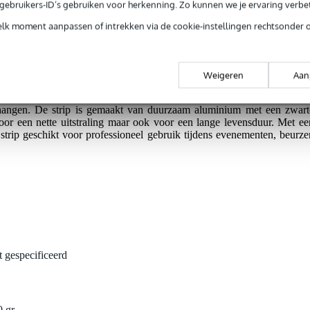
e gebruikers-ID’s gebruiken voor herkenning. Zo kunnen we je ervaring verb
elk moment aanpassen of intrekken via de cookie-instellingen rechtsonder 
emen.
Weigeren
Aan
en compacte en stevige kledingstrip die speciaal ontworpen is voo
Dankzij de 8 haken kunnen jassen, kostuums of andere kledingstukke
ehangen. De strip is gemaakt van duurzaam aluminium met een zwart
voor een nette uitstraling maar ook voor een lange levensduur. Met ee
strip geschikt voor professioneel gebruik tijdens evenementen, beurze
t gespecificeerd
0 gr