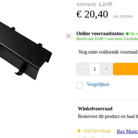
Adviesprijs
€ 21,50
€ 20,40
incl. 21% btw
Online voorraadstatus:
Op vo
Bestel voor 23:00 = over circa 3 werkda
Nog ruim voldoende voorraad b
-
+
Vergelijken
Winkelvoorraad
Reserveer dit product en haal 
Snel leverbaar
Bax Music