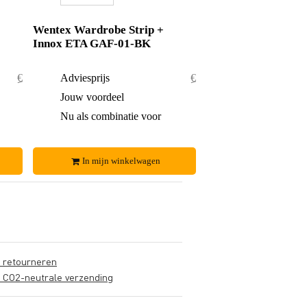
Wentex Wardrobe Strip +
Innox ETA GAF-01-BK
€ 32,90
Adviesprijs
€ 29,90
€ 1,90
Jouw voordeel
€ 0,90
€ 31,-
Nu als combinatie voor
€ 29,-
In mijn winkelwagen
s retourneren
s CO2-neutrale verzending