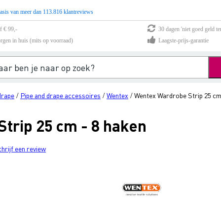
asis van meer dan 113.816 klantreviews
f € 99,-
30 dagen 'niet goed geld te
rgen in huis (mits op voorraad)
Laagste-prijs-garantie
drape
Pipe and drape accessoires
Wentex
Wentex Wardrobe Strip 25 cm
/
/
/
trip 25 cm - 8 haken
chrijf een review