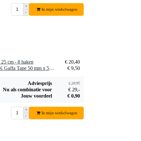
Bestel mee
+
In mijn winkelwagen
-
 25 cm - 8 haken
€ 20,40
1 x Innox ETA GAF-01-BK Gaffa Tape 50 mm x 50 m zwart
€ 9,50
Adviesprijs
€ 29,90
Nu als combinatie voor
€ 29,-
Jouw voordeel
€ 0,90
+
In mijn winkelwagen
-