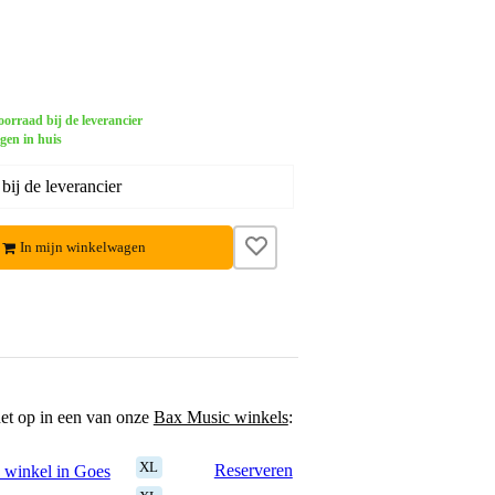
orraad bij de leverancier
gen in huis
ij de leverancier
In mijn winkelwagen
het op in een van onze
Bax Music winkels
:
XL
Reserveren
 winkel in Goes