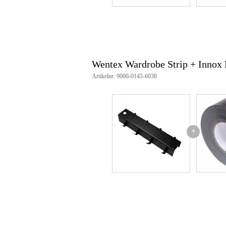
Wentex Wardrobe Strip + Inno
Artikelnr: 9000-0145-6038
+