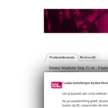
Productinformatie
Reviews
(0)
Wentex Wardrobe Strip 25 cm - 8 hak
Artikelnr:
9000-0145-6032
Servicebelofte
Cookie-instellingen bij Bax Musi
Bax Music Garantie
: Op dit product kri
Om je bezoek aan onze website s
Op dit product krijg je 3 jaar Bax Music Gara
Als je toestemming geeft, plaat
Plus- en minpunten
buiten de EU, waaronder de Vere