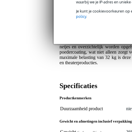
waarbij we je IP-adres en uniek
Stevige aluminium constructie.
Je kunt je cookievoorkeuren op 
Past perfect op Pipe & Drape syst
policy
.
Algemeen
De Wentex 89518 Wardrobe Strip is e
gebruik met Pipe & Drape systemen. 
netjes en overzichtelijk worden opg
poedercoating, wat niet alleen zorgt 
maximale belasting van 32 kg is deze 
en theaterproducties.
Specificaties
Productkenmerken
Duurzaamheid product
nie
Gewicht en afmetingen inclusief verpakking
Gewicht
36