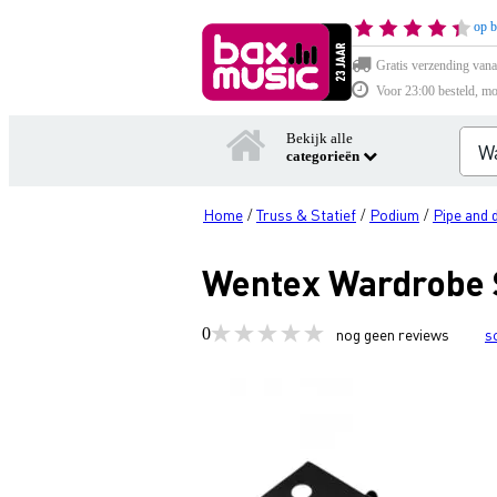
op b
Gratis verzending vana
Voor 23:00 besteld, mo
Bekijk alle
categorieën
Home
Truss & Statief
Podium
Pipe and 
/
/
/
Wentex Wardrobe S
0
nog geen reviews
s