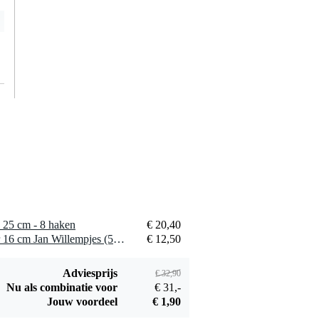
Innox Basic Line
Case 453020
€ 75,-
universele case
450x300x200 mm
Bestel mee
Innox SAF-BASIC-
50S safetykabel 3.2
€ 3,94
mm 50 cm zilver
Bestel mee
 25 cm - 8 haken
€ 20,40
1 x Innox T-tie kabelbinder 16 cm Jan Willempjes (50 stuks)
€ 12,50
Adviesprijs
€ 32,90
Innox INA-BAG 01
Nu als combinatie voor
€ 31,-
universele tas voor
Jouw voordeel
€ 1,90
€ 7,95
statieven