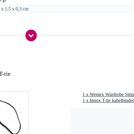
 x 1,5 x 0,3 cm
T-tie
Drape systemen
1 x Wentex Wardrobe Strip