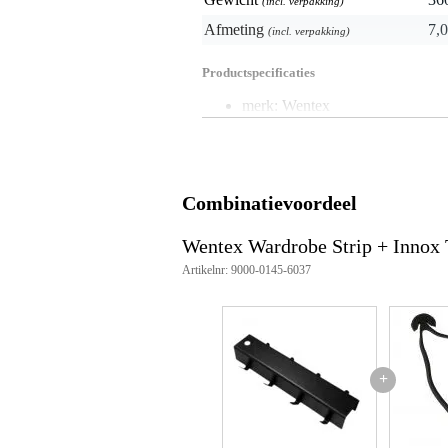
(incl. verpakking)
Afmeting
7,0
(incl. verpakking)
Productspecificaties
merk: Wentex
producttype: wardrobe strip
aantal haken: 8
lengte: 250 mm
breedte: 85 mm
maximale belasting: 32 kg
Combinatievoordeel
kleur: zwart
materiaal: aluminium
Wentex Wardrobe Strip + Innox 
afwerking: poedercoating
gewicht: 0.36 kg
Artikelnr: 9000-0145-6037
compatibiliteit: Wentex Pipe & 
ean: 8717748396020
artikelnummer: 89518
+