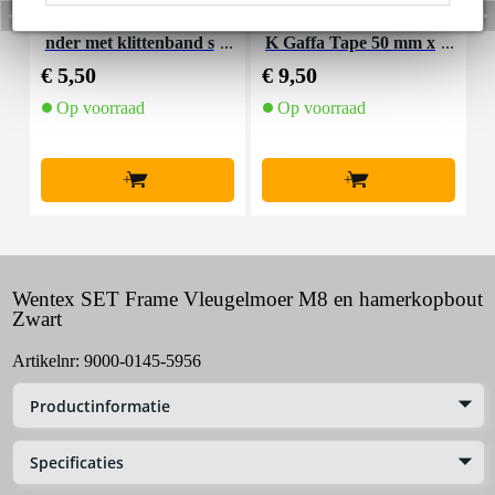
Innox Snap 27 kabelbi
Innox ETA GAF-01-B
I
nder met klittenband s
K Gaffa Tape 50 mm x
mal zwart (10 stuks)
50 m zwart
€ 5,50
€ 9,50
€
Op voorraad
Op voorraad
+
+
Wentex SET Frame Vleugelmoer M8 en hamerkopbout
Zwart
Artikelnr:
9000-0145-5956
Productinformatie
Specificaties