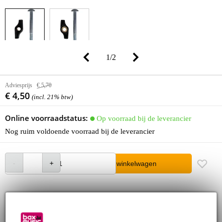
1
/
2
Adviesprijs
€ 5,70
€ 4,50
(incl. 21% btw)
Online voorraadstatus:
Op voorraad bij de leverancier
Nog ruim voldoende voorraad bij de leverancier
In winkelwagen
Bestel voor 23:00 = over circa 3 werkdagen in huis
30 dagen 'niet goed geld terug' garantie