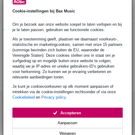
3 jaar Bax Music garantie
Cookie-instellingen bij Bax Music
Om je bezoek aan onze website soepel te laten verlopen en bij
Gratis ophalen in de winkel
je te laten passen, gebruiken we functionele cookies.
Als je toestemming geeft, plaatsen we daarnaast voorkeurs-,
statistische en marketingcookies, samen met onze 15 partners
Productinformatie
(sommige bevinden zich buiten de EU, waaronder de
Verenigde Staten). Deze cookies stellen ons in staat om je
ropeholder voor Wentex Pipe & Drape-systeem
surfgedrag op en mogelijk buiten onze website te volgen,
geschikt voor alle P&D staanders
waarbij we je IP-adres en unieke gebruikers-ID’s gebruiken
voor herkenning. Zo kunnen we je ervaring verbeteren en
robuuste metalen constructie
relevante aanbiedingen tonen.
Bekijk alle productspecificaties
Je kunt je cookievoorkeuren op elk moment aanpassen of
intrekken via de cookie-instellingen rechtsonder of via onze
Cookiebeleid
en
Privacy policy
.
Accessoires (4)
Accepteren
Aanpassen
Weigeren