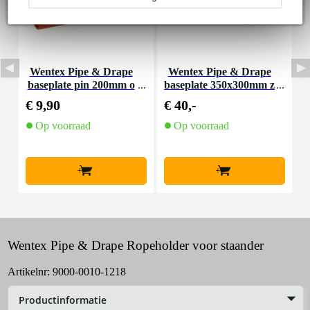
Wentex Pipe & Drape
Wentex Pipe & Drape
W
baseplate pin 200mm o
baseplate 350x300mm z
a
ranje
wart
€ 9,90
€ 40,-
€
Op voorraad
Op voorraad
+
+
Wentex Pipe & Drape Ropeholder voor staander
Artikelnr:
9000-0010-1218
Productinformatie