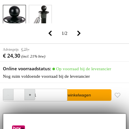
1
/
2
Adviesprijs
€ 27,-
€ 24,30
(incl. 21% btw)
Online voorraadstatus:
Op voorraad bij de leverancier
Nog ruim voldoende voorraad bij de leverancier
In winkelwagen
Bestel voor 23:00 = over circa 3 werkdagen in huis
30 dagen 'niet goed geld terug' garantie