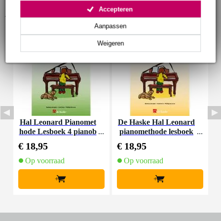
Accepteren
Accessoires (3)
Aanpassen
Weigeren
Hal Leonard Pianomet
De Haske Hal Leonard
D
hode Lesboek 4 pianob
pianomethode lesboek
oek
3 pianoboek
€ 18,95
€ 18,95
€
Op voorraad
Op voorraad
+
+