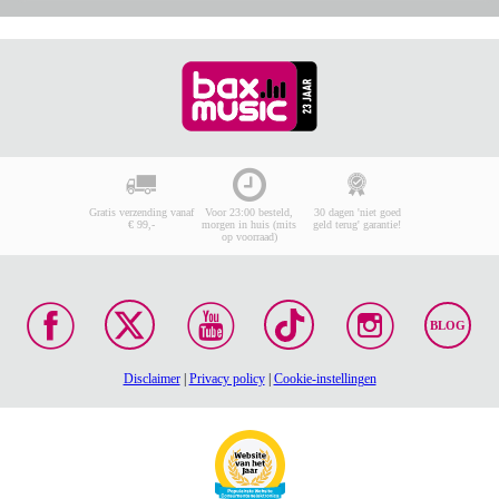
Gratis verzending vanaf
Voor 23:00 besteld,
30 dagen 'niet goed
€ 99,-
morgen in huis (mits
geld terug' garantie!
op voorraad)
BLOG
Disclaimer
|
Privacy policy
|
Cookie-instellingen