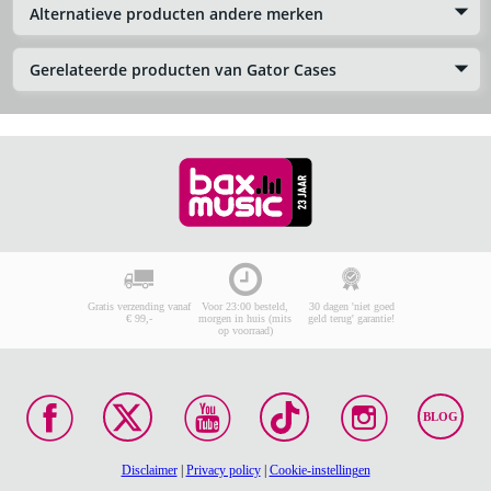
Alternatieve producten andere merken
Gerelateerde producten van Gator Cases
Gratis verzending vanaf
Voor 23:00 besteld,
30 dagen 'niet goed
€ 99,-
morgen in huis (mits
geld terug' garantie!
op voorraad)
BLOG
Disclaimer
|
Privacy policy
|
Cookie-instellingen