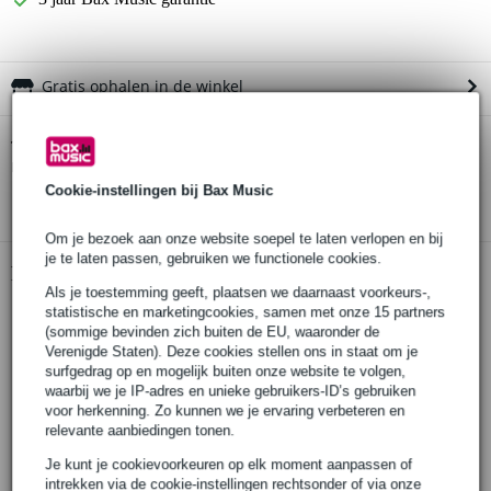
Gratis ophalen in de winkel
Gator Cases G-TOUR-PB-LGW pedalboard
Twijfel je of de
met flightcase
bij je past? Doe de check.
Cookie-instellingen bij Bax Music
Start de check
Om je bezoek aan onze website soepel te laten verlopen en bij
je te laten passen, gebruiken we functionele cookies.
Productinformatie
Als je toestemming geeft, plaatsen we daarnaast voorkeurs-,
statistische en marketingcookies, samen met onze 15 partners
Pedalboard met koffer
(sommige bevinden zich buiten de EU, waaronder de
pedalboard:
Verenigde Staten). Deze cookies stellen ons in staat om je
materiaal: multiplex met aluminium randen
surfgedrag op en mogelijk buiten onze website te volgen,
afmetingen: 61 cm x 28 cm
waarbij we je IP-adres en unieke gebruikers-ID’s gebruiken
voor herkenning. Zo kunnen we je ervaring verbeteren en
geschikt voor 10 tot 14 effectpedalen
relevante aanbiedingen tonen.
koffer:
materiaal: multiplex met aluminium randen
Je kunt je cookievoorkeuren op elk moment aanpassen of
intrekken via de cookie-instellingen rechtsonder of via onze
ingebouwde wieltjes