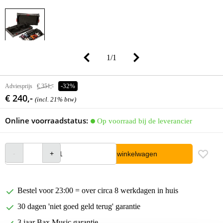
1
/
1
Adviesprijs
€ 351,-
-32%
€ 240,-
(incl. 21% btw)
Online voorraadstatus:
Op voorraad bij de leverancier
In winkelwagen
Bestel voor 23:00 = over circa 8 werkdagen in huis
30 dagen 'niet goed geld terug' garantie
3 jaar Bax Music garantie