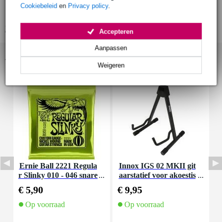
Cookiebeleid
en
Privacy policy
.
uitschuifbare handgreep
Bekijk alle productspecificaties
Accepteren
Aanpassen
Accessoires (154)
Weigeren
Ernie Ball 2221 Regula
Innox IGS 02 MKII git
I
r Slinky 010 - 046 snare
aarstatief voor akoestis
n
nset voor elektrische git
che gitaar
€ 5,90
€ 9,95
€
aar
Op voorraad
Op voorraad