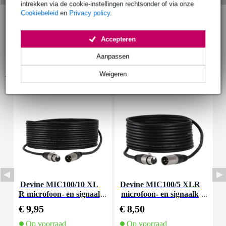
intrekken via de cookie-instellingen rechtsonder of via onze
Cookiebeleid
en
Privacy policy
.
Accepteren
Aanpassen
Accessoires (25)
Weigeren
Devine MIC100/10 XL
Devine MIC100/5 XLR
D
R microfoon- en signaal
microfoon- en signaalk
kabel 10 meter
abel 5 meter
€ 9,95
€ 8,50
€
Op voorraad
Op voorraad