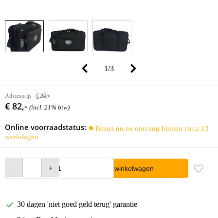
1
/
3
Adviesprijs
€ 86,-
€ 82,-
(incl. 21% btw)
Online voorraadstatus:
Bestel nu en ontvang binnen circa 13
werkdagen
In winkelwagen
30 dagen 'niet goed geld terug' garantie