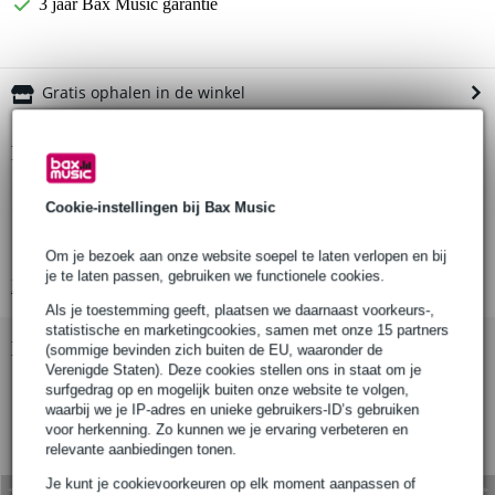
3 jaar Bax Music garantie
Gratis ophalen in de winkel
Productinformatie
draagtas voor Line 6 Helix Rack
Cookie-instellingen bij Bax Music
soepele, zachte koffer
slijtvast en waterdicht
Om je bezoek aan onze website soepel te laten verlopen en bij
je te laten passen, gebruiken we functionele cookies.
Bekijk alle productspecificaties
Als je toestemming geeft, plaatsen we daarnaast voorkeurs-,
statistische en marketingcookies, samen met onze 15 partners
Bekijk ook eens (5)
(sommige bevinden zich buiten de EU, waaronder de
Verenigde Staten). Deze cookies stellen ons in staat om je
surfgedrag op en mogelijk buiten onze website te volgen,
waarbij we je IP-adres en unieke gebruikers-ID’s gebruiken
voor herkenning. Zo kunnen we je ervaring verbeteren en
relevante aanbiedingen tonen.
Je kunt je cookievoorkeuren op elk moment aanpassen of