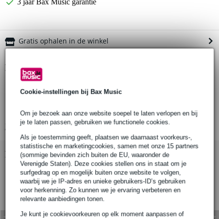
3 jaar Bax Music garantie
Gratis ophalen in de winkel
Productinformatie
draagtas voor Line 6 HX Control
Cookie-instellingen bij Bax Music
soepele, zachte koffer
slijtvast en waterdicht
Om je bezoek aan onze website soepel te laten verlopen en bij
je te laten passen, gebruiken we functionele cookies.
Bekijk alle productspecificaties
Als je toestemming geeft, plaatsen we daarnaast voorkeurs-,
statistische en marketingcookies, samen met onze 15 partners
Bekijk ook eens (5)
(sommige bevinden zich buiten de EU, waaronder de
Verenigde Staten). Deze cookies stellen ons in staat om je
surfgedrag op en mogelijk buiten onze website te volgen,
waarbij we je IP-adres en unieke gebruikers-ID’s gebruiken
voor herkenning. Zo kunnen we je ervaring verbeteren en
relevante aanbiedingen tonen.
Je kunt je cookievoorkeuren op elk moment aanpassen of