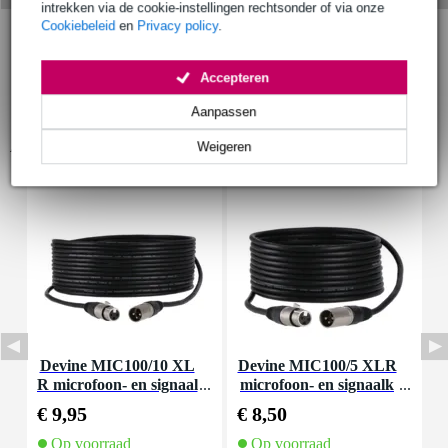
intrekken via de cookie-instellingen rechtsonder of via onze
Cookiebeleid
en
Privacy policy
.
Accepteren
Aanpassen
Accessoires (25)
Weigeren
Devine MIC100/10 XL
Devine MIC100/5 XLR
D
R microfoon- en signaal
microfoon- en signaalk
kabel 10 meter
abel 5 meter
€ 9,95
€ 8,50
€
Op voorraad
Op voorraad