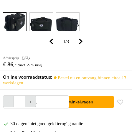
1
/
3
Adviesprijs
€ 87,-
€ 86,-
(incl. 21% btw)
Online voorraadstatus:
Bestel nu en ontvang binnen circa 13
werkdagen
In winkelwagen
30 dagen 'niet goed geld terug' garantie