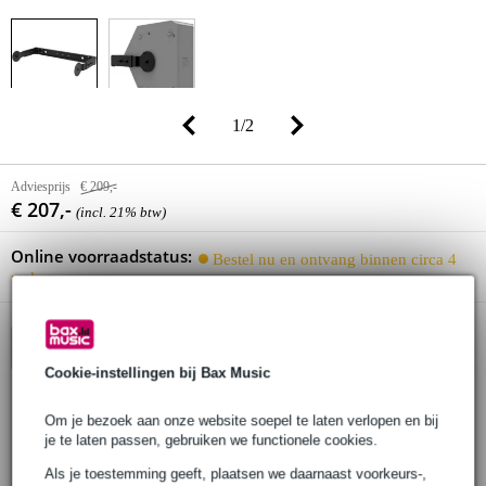
1
/
2
Adviesprijs
€ 209,-
€ 207,-
(incl. 21% btw)
Online voorraadstatus:
Bestel nu en ontvang binnen circa 4
weken
In winkelwagen
Cookie-instellingen bij Bax Music
Om je bezoek aan onze website soepel te laten verlopen en bij
Gratis verzending
je te laten passen, gebruiken we functionele cookies.
30 dagen 'niet goed geld terug' garantie
Als je toestemming geeft, plaatsen we daarnaast voorkeurs-,