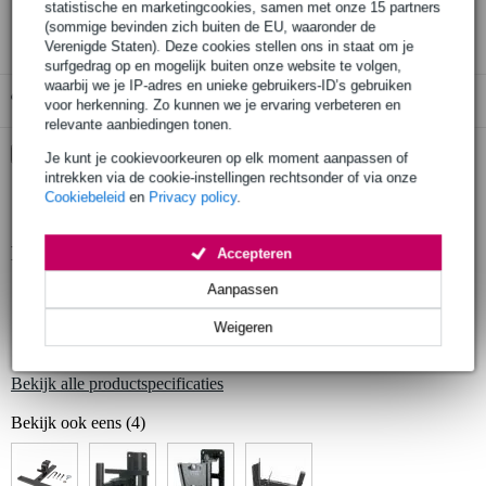
statistische en marketingcookies, samen met onze 15 partners
3 jaar Bax Music garantie
(sommige bevinden zich buiten de EU, waaronder de
Verenigde Staten). Deze cookies stellen ons in staat om je
surfgedrag op en mogelijk buiten onze website te volgen,
waarbij we je IP-adres en unieke gebruikers-ID’s gebruiken
Gratis ophalen in de winkel
voor herkenning. Zo kunnen we je ervaring verbeteren en
relevante aanbiedingen tonen.
Kies nu voor 2 jaar extra Bax Music garantie en meer
Je kunt je cookievoorkeuren op elk moment aanpassen of
voordelen
intrekken via de cookie-instellingen rechtsonder of via onze
Cookiebeleid
en
Privacy policy
.
€ 10,35 eenmalig
Productinformatie
Accepteren
Aanpassen
materiaal: staal
color: zwart - RAL 9005
Weigeren
breedte: 761 mm
Bekijk alle productspecificaties
Bekijk ook eens (4)