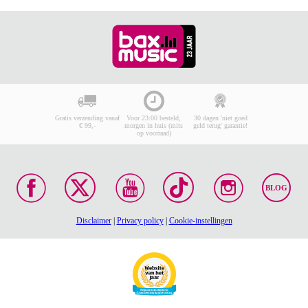
Gratis verzending vanaf
Voor 23:00 besteld,
30 dagen 'niet goed
€ 99,-
morgen in huis (mits
geld terug' garantie!
op voorraad)
BLOG
Disclaimer
|
Privacy policy
|
Cookie-instellingen