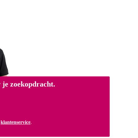
 je zoekopdracht.
a
klantenservice
.