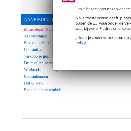
Om je bezoek aan onze website s
Als je toestemming geeft, plaat
AANBIEDINGEN
buiten de EU, waaronder de Vere
waarbij we je IP-adres en uniek
Music deals: Nu 10% Extra korting!
Aanbiedingen
Je kunt je cookievoorkeuren op 
policy
.
B-stock aanbiedingen
Cadeautips
Verkoop je gear
Drumvellen personaliseren
Weekendaanbieding
Cadeaubonnen
Hot & New
Eventkalender winkels