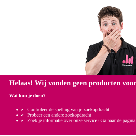
Helaas! Wij vonden geen producten voor
Wat kun je doen?
Controleer de spelling van je zoekopdracht
Probeer een andere zoekopdracht
Zoek je informatie over onze service? Ga naar de pagin