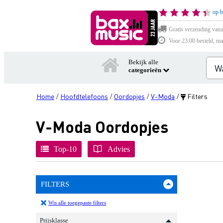
op b
Gratis verzending vana
Voor 23:00 besteld, ma
Bekijk alle
categorieën
Home
Hoofdtelefoons
Oordopjes
V-Moda
Filters
/
/
/
/
V-Moda Oordopjes
Top-10
Advies
FILTERS
Wis alle toegepaste filters
Prijsklasse