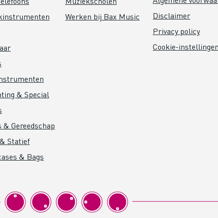
elefoons
Muziekscholen
Disclaimer
kinstrumenten
Werken bij Bax Music
Privacy policy
Cookie-instellinge
aar
s
instrumenten
hting & Special
s
s & Gereedschap
& Statief
cases & Bags