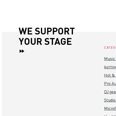
WE SUPPORT
YOUR STAGE
CATEG
Music 
kortin
Hot &
Pro Au
DJ gea
Studio
Micro