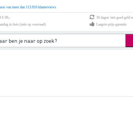
asis van meer dan 113.816 klantreviews
f € 99,-
30 dagen 'niet goed geld te
andag in huis (mits op voorraad)
Laagste-prijs-garantie