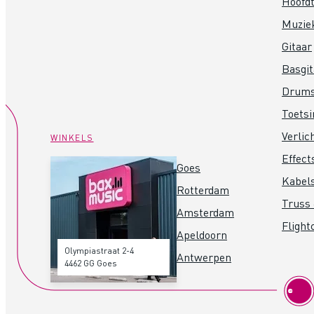
Hoofdt
Muzie
Gitaar
Basgit
Drum
Toets
Verlic
WINKELS
Effect
Goes
Kabel
Rotterdam
Truss 
Amsterdam
Flight
Apeldoorn
Olympiastraat 2-4
Antwerpen
4462 GG Goes