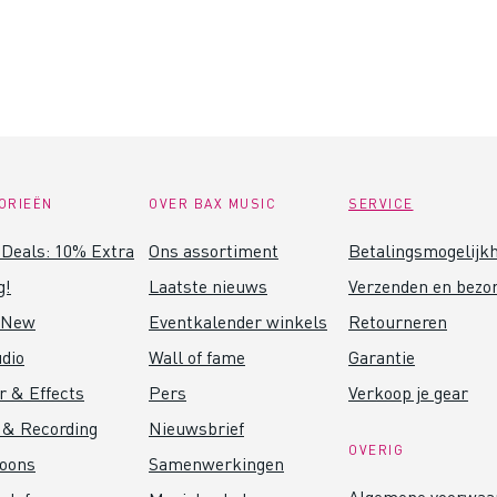
ORIEËN
OVER BAX MUSIC
SERVICE
Deals: 10% Extra
Ons assortiment
Betalingsmogelijk
g!
Laatste nieuws
Verzenden en bezo
 New
Eventkalender winkels
Retourneren
dio
Wall of fame
Garantie
r & Effects
Pers
Verkoop je gear
 & Recording
Nieuwsbrief
OVERIG
foons
Samenwerkingen
Algemene voorwaa