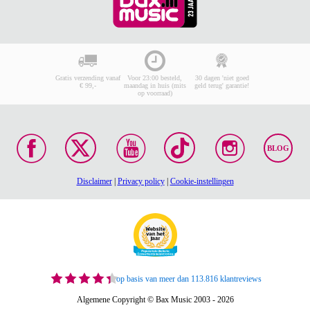
Gratis verzending vanaf
Voor 23:00 besteld,
30 dagen 'niet goed
€ 99,-
maandag in huis (mits
geld terug' garantie!
op voorraad)
BLOG
Disclaimer
|
Privacy policy
|
Cookie-instellingen
op basis van meer dan 113.816 klantreviews
Algemene Copyright © Bax Music 2003 - 2026