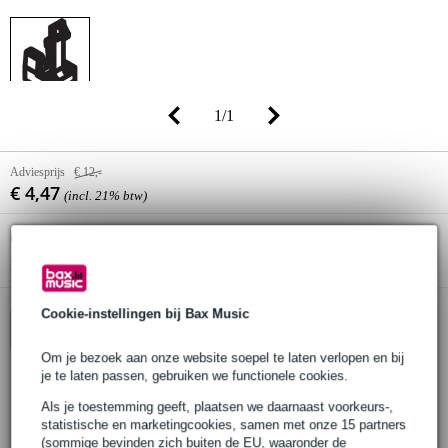
1
/
1
Adviesprijs
€ 12,-
€ 4,47
(incl. 21% btw)
Online voorraadstatus:
Op voorraad
Nog 2 stuks op voorraad in ons magazijn
Cookie-instellingen bij Bax Music
In winkelwagen
Om je bezoek aan onze website soepel te laten verlopen en bij
je te laten passen, gebruiken we functionele cookies.
Bestel nu = maandag in huis
Als je toestemming geeft, plaatsen we daarnaast voorkeurs-,
statistische en marketingcookies, samen met onze 15 partners
30 dagen 'niet goed geld terug' garantie
(sommige bevinden zich buiten de EU, waaronder de