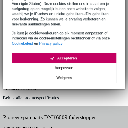
Verenigde Staten). Deze cookies stellen ons in staat om je
3 jaar Bax Music garantie
surfgedrag op en mogelijk buiten onze website te volgen,
waarbij we je IP-adres en unieke gebruikers-ID’s gebruiken
voor herkenning. Zo kunnen we je ervaring verbeteren en
relevante aanbiedingen tonen.
Gratis ophalen in de winkel
Je kunt je cookievoorkeuren op elk moment aanpassen of
intrekken via de cookie-instellingen rechtsonder of via onze
Cookiebeleid
en
Privacy policy
.
Productinformatie
Pioneer DNK6009
Accepteren
faderstopper
Aanpassen
geschikt voor:
Pioneer DDJ-400
Weigeren
Pioneer DDJ-800
Pioneer DDJ-1000
Bekijk alle productspecificaties
Pioneer spareparts DNK6009 faderstopper