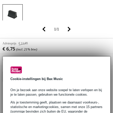
1
/
1
Adviesprijs
€ 11,95
€ 6,75
(incl. 21% btw)
Online voorraadstatus:
Levertijd onbekend
In winkelwagen
Cookie-instellingen bij Bax Music
Om je bezoek aan onze website soepel te laten verlopen en bij
je te laten passen, gebruiken we functionele cookies.
30 dagen 'niet goed geld terug' garantie
Als je toestemming geeft, plaatsen we daarnaast voorkeurs-,
3 jaar Bax Music garantie
statistische en marketingcookies, samen met onze 15 partners
(sommige bevinden zich buiten de EU, waaronder de