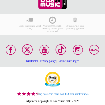
Gratis verzending vanaf
Voor 23:00 besteld,
30 dagen 'niet goed
€ 99,-
maandag in huis (mits
geld terug' garantie!
op voorraad)
BLOG
Disclaimer
|
Privacy policy
|
Cookie-instellingen
op basis van meer dan 113.816 klantreviews
Algemene Copyright © Bax Music 2003 - 2026