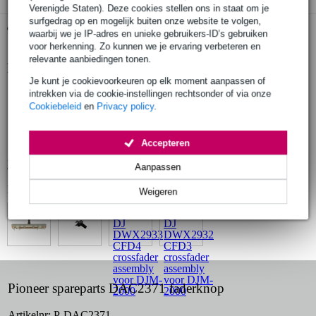
Verenigde Staten). Deze cookies stellen ons in staat om je
surfgedrag op en mogelijk buiten onze website te volgen,
Gratis ophalen in de winkel
waarbij we je IP-adres en unieke gebruikers-ID’s gebruiken
voor herkenning. Zo kunnen we je ervaring verbeteren en
relevante aanbiedingen tonen.
Productinformatie
Je kunt je cookievoorkeuren op elk moment aanpassen of
geschikt voor:
intrekken via de cookie-instellingen rechtsonder of via onze
Pioneer DJM-400
Cookiebeleid
en
Privacy policy
.
Pioneer DJM-700
Pioneer DJM-800
Accepteren
Bekijk alle productspecificaties
Aanpassen
Bekijk ook eens (4)
Weigeren
Pioneer spareparts DAC2371 faderknop
Artikelnr:
P-DAC2371