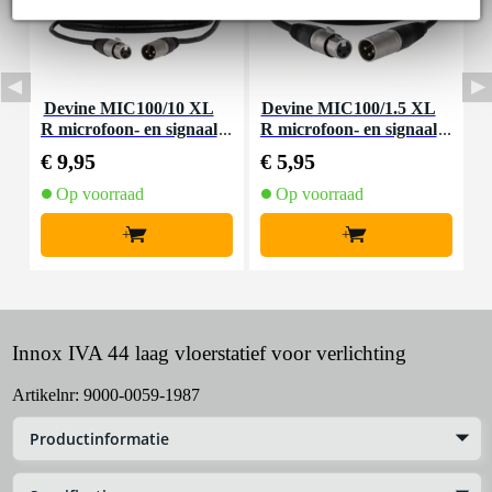
Devine MIC100/10 XL
Devine MIC100/1.5 XL
D
R microfoon- en signaal
R microfoon- en signaal
m
kabel 10 meter
kabel 1.5 meter
€ 9,95
€ 5,95
€
Op voorraad
Op voorraad
+
+
Innox IVA 44 laag vloerstatief voor verlichting
Artikelnr:
9000-0059-1987
Productinformatie