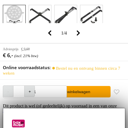
1
/
4
Adviesprijs
€ 9,60
€ 6,-
(incl. 21% btw)
Online voorraadstatus:
Bestel nu en ontvang binnen circa 7
weken
In winkelwagen
Dit product is wel (of gedeeltelijk) op voorraad in een van onze
Bax Music winkels
30 dagen 'niet goed geld terug' garantie