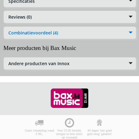
Specificaties
Reviews (0)
Combinatievoordeel (4)
Meer producten bij Bax Music
Andere producten van Innox
Gratis verzending vanaf
Voor 23:00 besteld,
30 dagen 'niet goed
€ 99,-
morgen in huis (mits
geld terug' garantie!
op voorraad)