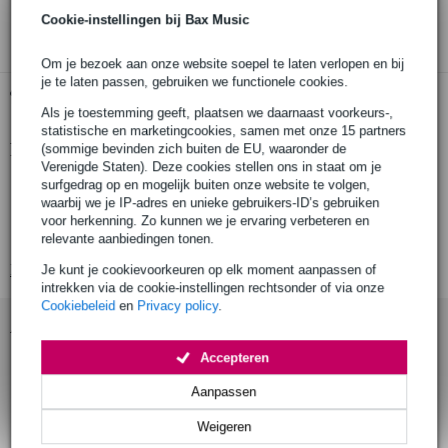
3 jaar Bax Music garantie
Cookie-instellingen bij Bax Music
Om je bezoek aan onze website soepel te laten verlopen en bij
je te laten passen, gebruiken we functionele cookies.
Gratis ophalen in de winkel
Als je toestemming geeft, plaatsen we daarnaast voorkeurs-,
statistische en marketingcookies, samen met onze 15 partners
Productinformatie
(sommige bevinden zich buiten de EU, waaronder de
Verenigde Staten). Deze cookies stellen ons in staat om je
Innox IVA 44
surfgedrag op en mogelijk buiten onze website te volgen,
waarbij we je IP-adres en unieke gebruikers-ID’s gebruiken
lichtstatief
voor herkenning. Zo kunnen we je ervaring verbeteren en
vloerkruisje
relevante aanbiedingen tonen.
Bekijk alle productspecificaties
Je kunt je cookievoorkeuren op elk moment aanpassen of
intrekken via de cookie-instellingen rechtsonder of via onze
Cookiebeleid
en
Privacy policy
.
Accessoires (23)
Accepteren
Aanpassen
Weigeren