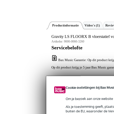
Productinformatie
Video's (1)
Revi
Gravity LS FLOORX B vloerstatief vo
Artikelnr:
9000-0060-3260
Servicebelofte
Bax Music Garantie
: Op dit product krij
Op dit product krijg je 5 jaar Bax Music garan
Algemeen
Cookie-instellingen bij Bax Musi
Met de Gravity LS FLOORX B beschik j
spotlights kunt monteren. De LS FlO
transport. Om te voorkomen dat dit st
Om je bezoek aan onze website s
deze voorzien van stevige rubberen vo
Als je toestemming geeft, plaat
Tips of opmerkingen over dit produ
buiten de EU, waaronder de Vere