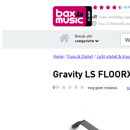
op b
Gratis verzending vana
Voor 23:00 besteld, mo
Bekijk alle
categorieën
Home
Truss & Statief
Licht statief & trus
/
/
Gravity LS FLOORX 
0
nog geen reviews
s