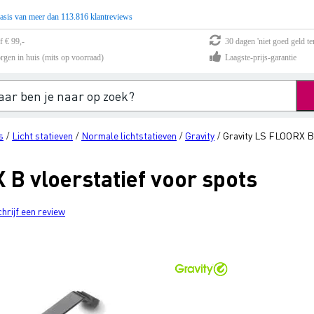
asis van meer dan 113.816 klantreviews
f € 99,-
30 dagen 'niet goed geld te
rgen in huis (mits op voorraad)
Laagste-prijs-garantie
s
Licht statieven
Normale lichtstatieven
Gravity
Gravity LS FLOORX B 
/
/
/
/
B vloerstatief voor spots
chrijf een review