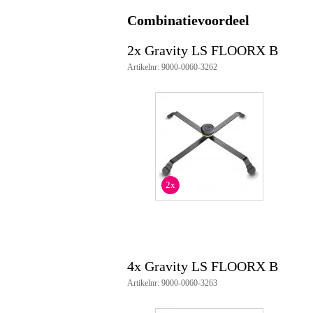
Productspecificaties
Combinatievoordeel
Gravity LS FLOORX B vloersta
geschikt voor lichteffecten: spots
2x Gravity LS FLOORX B
robuuste, duurzame constructie
Artikelnr: 9000-0060-3262
ergonomische bediening
compact transport
gemakkelijk op te zetten
materiaal: staal
kleur: zwart, poedercoating
max. draagvermogen: 14 kg
afmetingen (LxBxH): 38.5 x 35.
gewicht: 0.4 kg
2x
4x Gravity LS FLOORX B
Artikelnr: 9000-0060-3263