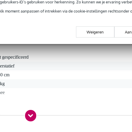
e gebruikers-ID’s gebruiken voor herkenning. Zo kunnen we je ervaring verb
afbeelding dient ter illustratie en wordt niet met het vloerstatie
elk moment aanpassen of intrekken via de cookie-instellingen rechtsonder 
Weigeren
Aan
t gespecificeerd
erstatief
50 cm
 kg
nee
0 gr
5 x 8,5 x 4,5 cm