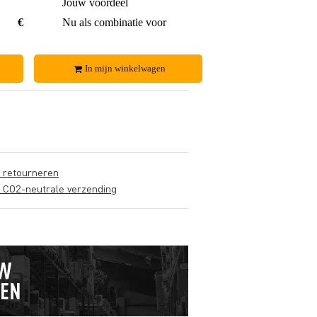
€ 0,60
Jouw voordeel
€ 2,-
€ 18,40
Nu als combinatie voor
€ 36,-
In mijn winkelwagen
s retourneren
s CO2-neutrale verzending