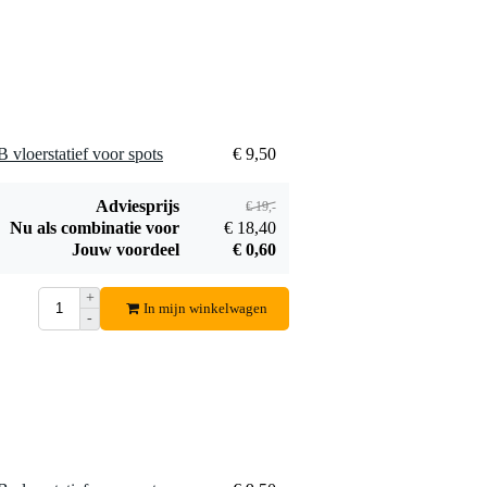
Innox SAF-BASIC-
30B safetykabel
€ 4,95
3.2 mm 30 cm
zwart
Bestel mee
loerstatief voor spots
€ 9,50
Adviesprijs
€ 19,-
Nu als combinatie voor
€ 18,40
Jouw voordeel
€ 0,60
Ayra OSO W-D
+
In mijn winkelwagen
wireless DMX
-
€ 99,-
zender en
ontvanger
Bestel mee