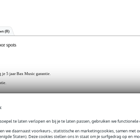
ews
(0)
or spots
g je 5 jaar Bax Music garantie.
tie.
c
e over een robuust stalen vloerstatief waarop je lichteffecten zoal
ORX is ergonomisch in te stellen en gemakkelijk op te vouwen voo
atief verschuift op gladde ondergronden of hierop sporen achterlaat i
oepel te laten verlopen en bij je te laten passen, gebruiken we functionele 
eten.
sen we daarnaast voorkeurs-, statistische en marketingcookies, samen met 
ct
nigde Staten). Deze cookies stellen ons in staat om je surfgedrag op en mog