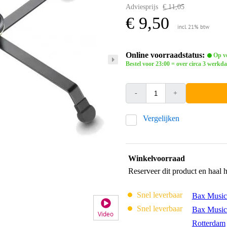
Adviesprijs
€ 11,05
€ 9,50
incl. 21% btw
Online voorraadstatus:
Op vo
Bestel voor 23:00 = over circa 3 werkda
-
+
Vergelijken
Winkelvoorraad
Reserveer dit product en haal 
Snel leverbaar
Bax Music
Snel leverbaar
Bax Music
Video
Rotterdam