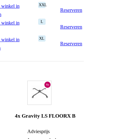
XXL
 winkel in
Reserveren
m
L
 winkel in
Reserveren
XL
 winkel in
Reserveren
n
4x
4x Gravity LS FLOORX B
€ 19,-
Adviesprijs
€ 38,-