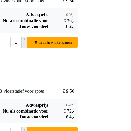
loerstatief voor spots
€ 9,50
Adviesprijs
€ 38,-
Nu als combinatie voor
€ 36,-
Jouw voordeel
€ 2,-
+
In mijn winkelwagen
-
loerstatief voor spots
€ 9,50
Adviesprijs
€ 76,-
Nu als combinatie voor
€ 72,-
Jouw voordeel
€ 4,-
+