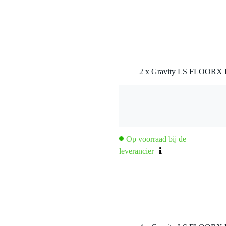
tief
2 x Gravity LS FLOORX B v
5 x 4 cm
Op voorraad bij de
leverancier