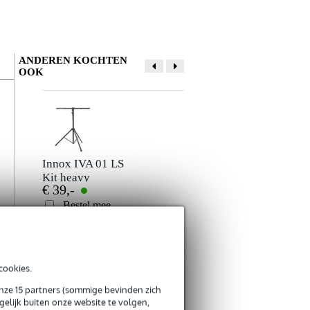
ANDEREN KOCHTEN
OOK
Innox IVA 01 LS
Konig & Meyer
Kit heavy
24615 luidspreker-
€ 39,-
€ 275,-
lichtstatief + T-bar
en lichtstatief
Bestel mee
Bestel mee
s
r
s
cookies.
onze 15 partners (sommige bevinden zich
Ayra DMX
Innox INA S-12
elijk buiten onze website te volgen,
Terminator
luidspreker- en