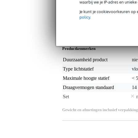
waarbij we je IP-adres en uniek
Let op: Het lichteffect op de 
Je kunt je cookievoorkeuren op 
meegeleverd.
policy
.
Specificaties
Productkenmerken
Duurzaamheid product
nie
Type lichtstatief
vlo
Maximale hoogte statief
< 
Draagvermogen standaard
14
Set
Gewicht en afmetingen inclusief verpakking
Gewicht
50
(incl. verpakking)
Afmeting
40,
(incl. verpakking)