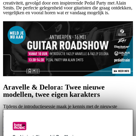
creativiteit, gevolgd door een inspirerende Pedal Party met Alain
Smits. De perfecte gelegenheid voor gitaristen die graag ontdekken,
vergelijken en vooral horen wat er vandaag mogelijk is.
Aravelle & Delora: Twee nieuwe
modellen, twee eigen karakters
Tijdens de introductiesessie maak je kennis met de nieuwste
aanwinsten van Fazley: de Aravelle en de Delora, twee modellen
die elk hun eigen identiteit en sound meebrengen.
Fazley Aravelle
— Met de ‘A’ staat van Auditorium. Dankzij de
all‑solid constructie levert dit model een rijk volume, warme
resonantie en indrukwekkende sustain. Het okoumé hout zorgt voor