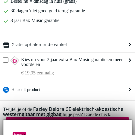
Bestel nu = dinsdag in huis (gratis)
30 dagen 'niet goed geld terug' garantie
3 jaar Bax Music garantie
Gratis ophalen in de winkel
Kies nu voor 2 jaar extra Bax Music garantie en meer
voordelen
€ 19,95 eenmalig
%
Huur dit product
Huur dit product al vanaf 29 euro per maand
Fazley Delora CE elektrisch-akoestische
Twijfel je of de
westerngitaar met gigbag
Huur meerdere producten tegelijk: min. € 300,- en max.
bij je past? Doe de check.
€ 2.500,-
Start de check
Gratis
thuisbezorgd of op te halen in de winkel
Al na 4 maanden maandelijks opzegbaar