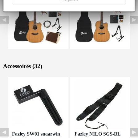
Accessoires (32)
Fazley SW01 snaarwin
Fazley NILO SGS-BL
I