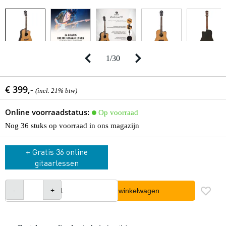
1
/
30
€ 399,-
(incl. 21% btw)
Online voorraadstatus:
Op voorraad
Nog 36 stuks op voorraad in ons magazijn
+ Gratis 36 online
gitaarlessen
In winkelwagen