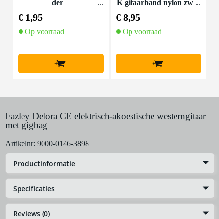
der
K gitaarband nylon zw
art
€ 1,95
€ 8,95
€
Op voorraad
Op voorraad
+
+
Fazley Delora CE elektrisch-akoestische westerngitaar
met gigbag
Artikelnr:
9000-0146-3898
Productinformatie
Specificaties
Reviews (0)