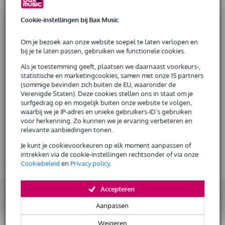
De mogelijkheid om je product(en) met korting te kopen
Snelle vervanging door Bax Music bij een defect
Productinformatie
Cookie-instellingen bij Bax Music
Fazley elektrisch-akoestische westergitaar
model: Delora CE
Om je bezoek aan onze website soepel te laten verlopen en
Huur dit product
bij je te laten passen, gebruiken we functionele cookies.
kleur: naturel
Als je toestemming geeft, plaatsen we daarnaast voorkeurs-,
body
bovenblad: massief getorrificeerd sparren (solid torrefied spruce)
statistische en marketingcookies, samen met onze 15 partners
(sommige bevinden zich buiten de EU, waaronder de
zij- en achterkant: gelimineerd palissander (laminated rosewood)
Verenigde Staten). Deze cookies stellen ons in staat om je
afwerking: zijdeglans (satin)
surfgedrag op en mogelijk buiten onze website te volgen,
waarbij we je IP-adres en unieke gebruikers-ID’s gebruiken
hals
voor herkenning. Zo kunnen we je ervaring verbeteren en
materiaal: 3-delig okoume
relevante aanbiedingen tonen.
afwerking: zijdeglans (satin)
Je kunt je cookievoorkeuren op elk moment aanpassen of
profiel: C
intrekken via de cookie-instellingen rechtsonder of via onze
Cookiebeleid
en
Privacy policy
.
Bekijk alle productspecificaties
Accepteren
Bekijk ook eens (3)
Aanpassen
Weigeren