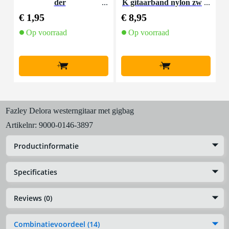
der
K gitaarband nylon zw
art
€ 1,95
€ 8,95
€
Op voorraad
Op voorraad
+
+
Fazley Delora westerngitaar met gigbag
Artikelnr:
9000-0146-3897
Productinformatie
Specificaties
Reviews (0)
Combinatievoordeel (14)