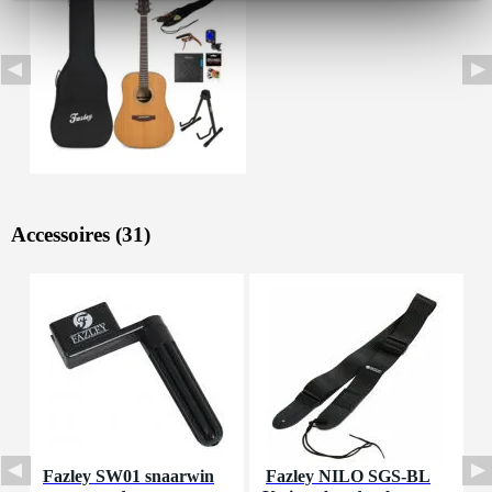
Accessoires (31)
Fazley SW01 snaarwin
Fazley NILO SGS-BL
I