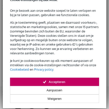
De mogelijkheid om je product(en) met korting te kopen
Snelle vervanging door Bax Music bij een defect
Productinformatie
Om je bezoek aan onze website soepel te laten verlopen en
bij je te laten passen, gebruiken we functionele cookies.
Fazley akoestische westergitaar
model: Delora
Huur dit product
Als je toestemming geeft, plaatsen we daarnaast voorkeurs-,
kleur: naturel
statistische en marketingcookies, samen met onze 15 partners
(sommige bevinden zich buiten de EU, waaronder de
body
Verenigde Staten). Deze cookies stellen ons in staat om je
bovenblad: massief getorrificeerd sparren (solid torrefied spruce)
surfgedrag op en mogelijk buiten onze website te volgen,
zij- en achterkant: gelamineerd palissander (laminated rosewood)
waarbij we je IP-adres en unieke gebruikers-ID’s gebruiken
afwerking: zijdeglans (satin)
voor herkenning. Zo kunnen we je ervaring verbeteren en
relevante aanbiedingen tonen.
hals
materiaal: 3-delig okoume
Je kunt je cookievoorkeuren op elk moment aanpassen of
intrekken via de cookie-instellingen rechtsonder of via onze
afwerking: zijdeglans (satin)
Cookiebeleid
en
Privacy policy
.
profiel: C
Bekijk alle productspecificaties
Accepteren
Aanpassen
Bekijk ook eens (1)
Weigeren