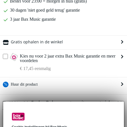
Bestel voor 23:00 = morgen in huis (gratis)
30 dagen 'niet goed geld terug' garantie
3 jaar Bax Music garantie
Gratis ophalen in de winkel
Kies nu voor 2 jaar extra Bax Music garantie en meer
voordelen
€ 17,45 eenmalig
%
Huur dit product
Huur dit product al vanaf 25 euro per maand
Fazley Delora westerngitaar met gigbag
Twijfel je of de
bij
Huur meerdere producten tegelijk: min. € 300,- en max.
je past? Doe de check.
€ 2.500,-
Start de check
Gratis
thuisbezorgd of op te halen in de winkel
Al na 4 maanden maandelijks opzegbaar
Cookie-instellingen bij Bax Music