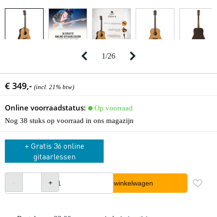
1
/
26
€ 349,-
(incl. 21% btw)
Online voorraadstatus:
Op voorraad
Nog 38 stuks op voorraad in ons magazijn
+ Gratis 36 online
gitaarlessen
In winkelwagen