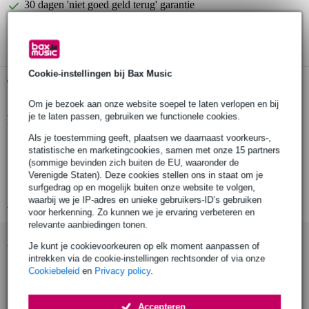
30 dagen 'niet goed geld terug' garantie
3 jaar Bax Music garantie
Cookie-instellingen bij Bax Music
Gratis ophalen in de winkel
Om je bezoek aan onze website soepel te laten verlopen en bij
je te laten passen, gebruiken we functionele cookies.
Productinformatie
Als je toestemming geeft, plaatsen we daarnaast voorkeurs-,
lessenaar
statistische en marketingcookies, samen met onze 15 partners
kleur: zwart
(sommige bevinden zich buiten de EU, waaronder de
Verenigde Staten). Deze cookies stellen ons in staat om je
zeer sterk en stabiel
surfgedrag op en mogelijk buiten onze website te volgen,
waarbij we je IP-adres en unieke gebruikers-ID’s gebruiken
Bekijk alle productspecificaties
voor herkenning. Zo kunnen we je ervaring verbeteren en
relevante aanbiedingen tonen.
Accessoires (23)
Je kunt je cookievoorkeuren op elk moment aanpassen of
intrekken via de cookie-instellingen rechtsonder of via onze
Cookiebeleid
en
Privacy policy
.
Accepteren