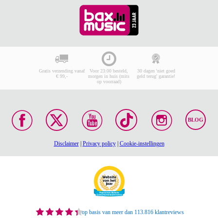
Gratis verzending vanaf
Voor 23:00 besteld,
30 dagen 'niet goed
€ 99,-
morgen in huis (mits
geld terug' garantie!
op voorraad)
BLOG
Disclaimer
|
Privacy policy
|
Cookie-instellingen
op basis van meer dan 113.816 klantreviews