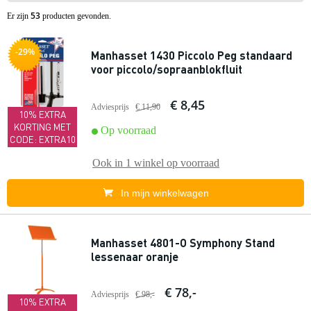
53
Er zijn
producten gevonden.
-29%
Manhasset 1430 Piccolo Peg standaard
voor piccolo/sopraanblokfluit
€ 8,45
Adviesprijs
€ 11,90
10% EXTRA
KORTING MET
Op voorraad
CODE: EXTRA10
Ook in
1 winkel
op voorraad
In mijn winkelwagen
Manhasset 4801-O Symphony Stand
lessenaar oranje
€ 78,-
Adviesprijs
€ 98,-
10% EXTRA