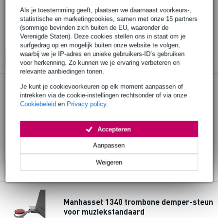
Als je toestemming geeft, plaatsen we daarnaast voorkeurs-,
€ 98,-
statistische en marketingcookies, samen met onze 15 partners
(sommige bevinden zich buiten de EU, waaronder de
Verenigde Staten). Deze cookies stellen ons in staat om je
Op voorraad bij de leverancier
surfgedrag op en mogelijk buiten onze website te volgen,
waarbij we je IP-adres en unieke gebruikers-ID’s gebruiken
In mijn winkelwagen
voor herkenning. Zo kunnen we je ervaring verbeteren en
relevante aanbiedingen tonen.
Je kunt je cookievoorkeuren op elk moment aanpassen of
Manhasset 4801-W Symphony Stand
intrekken via de cookie-instellingen rechtsonder of via onze
lessenaar wit
Cookiebeleid
en
Privacy policy
.
€ 85,-
Accepteren
Adviesprijs
€ 92,-
Op voorraad bij de leverancier
Aanpassen
Weigeren
In mijn winkelwagen
Manhasset 1340 trombone demper-steun
voor muziekstandaard