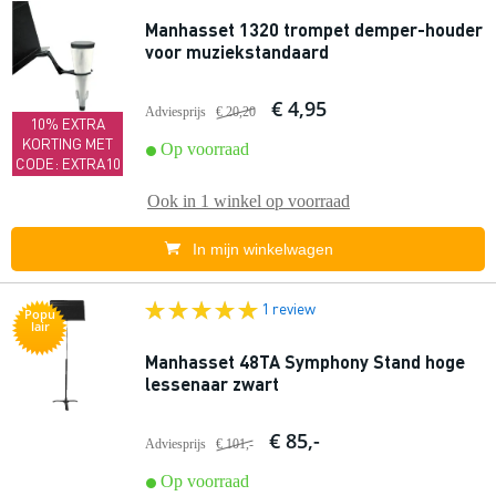
Manhasset 1320 trompet demper-houder
voor muziekstandaard
€ 4,95
Adviesprijs
€ 20,20
10% EXTRA
KORTING MET
Op voorraad
CODE: EXTRA10
Ook in
1 winkel
op voorraad
In mijn winkelwagen
1 review
Popu
lair
Manhasset 48TA Symphony Stand hoge
lessenaar zwart
€ 85,-
Adviesprijs
€ 101,-
Op voorraad