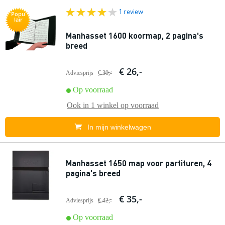
1 review
Popu
lair
Manhasset 1600 koormap, 2 pagina's
breed
€ 26,-
Adviesprijs
€ 30,-
Op voorraad
Ook in
1 winkel
op voorraad
In mijn winkelwagen
Manhasset 1650 map voor partituren, 4
pagina's breed
€ 35,-
Adviesprijs
€ 42,-
Op voorraad