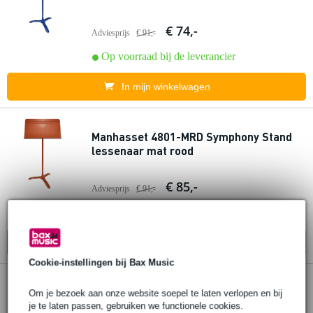
€ 74,-
Adviesprijs
€ 91,-
Op voorraad bij de leverancier
In mijn winkelwagen
Manhasset 4801-MRD Symphony Stand
lessenaar mat rood
€ 85,-
Adviesprijs
€ 91,-
Op voorraad bij de leverancier
In mijn winkelwagen
Cookie-instellingen bij Bax Music
Manhasset 4801-S Symphony Stand
Om je bezoek aan onze website soepel te laten verlopen en bij
lessenaar grijs
je te laten passen, gebruiken we functionele cookies.