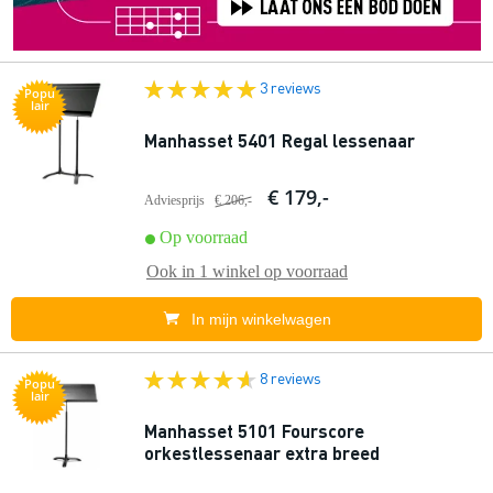
3 reviews
Popu
lair
Manhasset 5401 Regal lessenaar
€ 179,-
Adviesprijs
€ 206,-
Op voorraad
Ook in
1 winkel
op voorraad
In mijn winkelwagen
8 reviews
Popu
lair
Manhasset 5101 Fourscore
orkestlessenaar extra breed