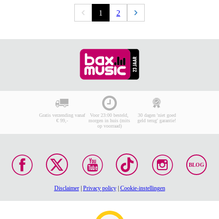
1
2
Gratis verzending vanaf
Voor 23:00 besteld,
30 dagen 'niet goed
€ 99,-
morgen in huis (mits
geld terug' garantie!
op voorraad)
BLOG
Disclaimer
|
Privacy policy
|
Cookie-instellingen