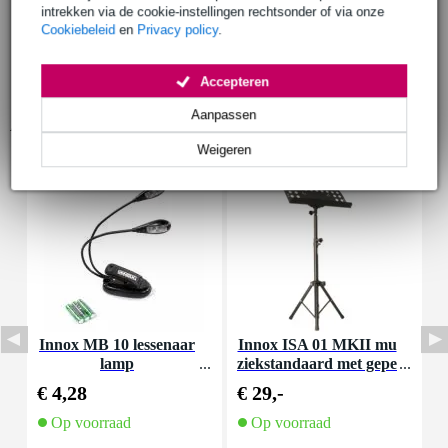
intrekken via de cookie-instellingen rechtsonder of via onze
Cookiebeleid
en
Privacy policy
.
Accepteren
Aanpassen
Accessoires (47)
Weigeren
Innox MB 10 lessenaar
Innox ISA 01 MKII mu
lamp
ziekstandaard met gepe
rforeerd blad
€ 4,28
€ 29,-
€
Op voorraad
Op voorraad