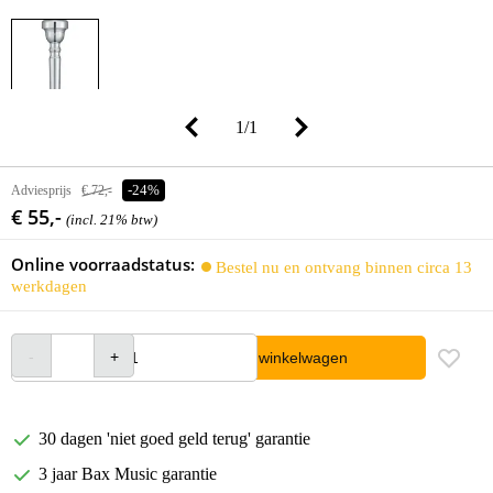
1
/
1
Adviesprijs
€ 72,-
-24%
€ 55,-
(incl. 21% btw)
Online voorraadstatus:
Bestel nu en ontvang binnen circa 13
werkdagen
In winkelwagen
30 dagen 'niet goed geld terug' garantie
3 jaar Bax Music garantie