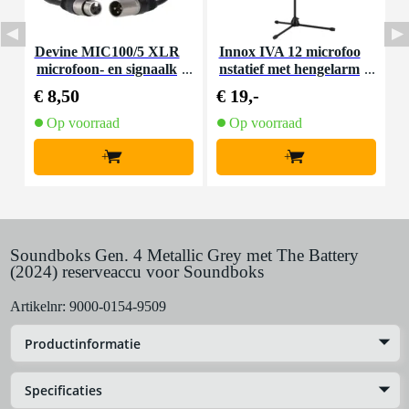
Devine MIC100/5 XLR
Innox IVA 12 microfoo
I
microfoon- en signaalk
nstatief met hengelarm
n
abel 5 meter
€ 8,50
€ 19,-
€
Op voorraad
Op voorraad
+
+
Soundboks Gen. 4 Metallic Grey met The Battery
(2024) reserveaccu voor Soundboks
Artikelnr:
9000-0154-9509
Productinformatie
Specificaties