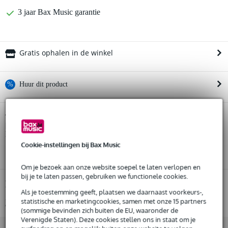
3 jaar Bax Music garantie
Gratis ophalen in de winkel
%
Huur dit product
Huur dit product al vanaf 86 euro per maand
Soundboks Gen. 4 Metallic Grey met The
Twijfel je of de
Battery (2024) reserveaccu voor Soundboks
Huur meerdere producten tegelijk: min. € 300,- en max.
bij je past?
Doe de check.
€ 2.500,-
Gratis
thuisbezorgd of op te halen in de winkel
Cookie-instellingen bij Bax Music
Start de check
Al na 4 maanden maandelijks opzegbaar
De mogelijkheid om je product(en) met korting te kopen
Om je bezoek aan onze website soepel te laten verlopen en
Snelle vervanging door Bax Music bij een defect
bij je te laten passen, gebruiken we functionele cookies.
Productinformatie
Als je toestemming geeft, plaatsen we daarnaast voorkeurs-,
statistische en marketingcookies, samen met onze 15 partners
Bekijk alle productspecificaties
Huur dit product
(sommige bevinden zich buiten de EU, waaronder de
Verenigde Staten). Deze cookies stellen ons in staat om je