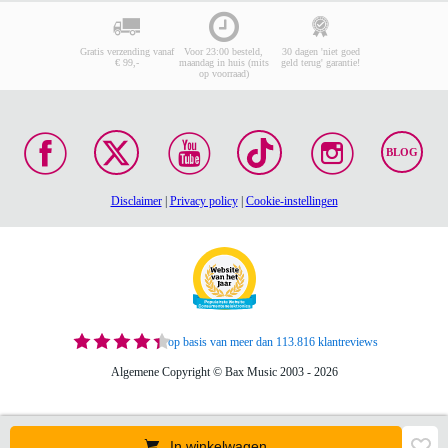
Gratis verzending vanaf
Voor 23:00 besteld,
30 dagen 'niet goed
€ 99,-
maandag in huis (mits
geld terug' garantie!
op voorraad)
BLOG
Disclaimer
|
Privacy policy
|
Cookie-instellingen
op basis van meer dan 113.816 klantreviews
Algemene Copyright © Bax Music 2003 - 2026
In winkelwagen