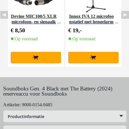
Devine MIC100/5 XLR
Innox IVA 12 microfoo
I
microfoon- en signaalk
nstatief met hengelarm
n
abel 5 meter
€ 8,50
€ 19,-
€
Op voorraad
Op voorraad
+
+
Soundboks Gen. 4 Black met The Battery (2024)
reserveaccu voor Soundboks
Artikelnr:
9000-0154-9485
Productinformatie