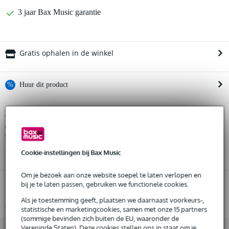
3 jaar Bax Music garantie
Gratis ophalen in de winkel
%
Huur dit product
Huur dit product al vanaf 86 euro per maand
Soundboks Gen. 4 Black met The Battery
Twijfel je of de
(2024) reserveaccu voor Soundboks
Huur meerdere producten tegelijk: min. € 300,- en max.
bij je past? Doe de
check.
€ 2.500,-
Gratis
thuisbezorgd of op te halen in de winkel
Start de check
Cookie-instellingen bij Bax Music
Al na 4 maanden maandelijks opzegbaar
De mogelijkheid om je product(en) met korting te kopen
Snelle vervanging door Bax Music bij een defect
Om je bezoek aan onze website soepel te laten verlopen en
Productinformatie
bij je te laten passen, gebruiken we functionele cookies.
Als je toestemming geeft, plaatsen we daarnaast voorkeurs-,
Bekijk alle productspecificaties
Huur dit product
statistische en marketingcookies, samen met onze 15 partners
(sommige bevinden zich buiten de EU, waaronder de
Verenigde Staten). Deze cookies stellen ons in staat om je