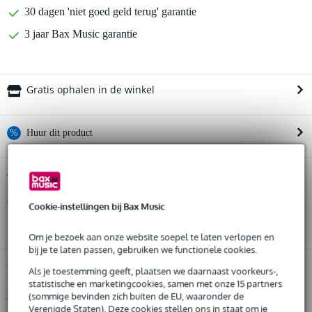
30 dagen 'niet goed geld terug' garantie
3 jaar Bax Music garantie
Gratis ophalen in de winkel
%
Huur dit product
Huur dit product al vanaf 82 euro per maand
Soundboks Gen. 4 Metallic Grey met The
Twijfel je of de
Backpack (2024) rugzak voor Soundboks
Huur meerdere producten tegelijk: min. € 300,- en max.
bij je past? Doe
de check.
€ 2.500,-
Cookie-instellingen bij Bax Music
Gratis
thuisbezorgd of op te halen in de winkel
Start de check
Al na 4 maanden maandelijks opzegbaar
Om je bezoek aan onze website soepel te laten verlopen en
De mogelijkheid om je product(en) met korting te kopen
bij je te laten passen, gebruiken we functionele cookies.
Snelle vervanging door Bax Music bij een defect
Productinformatie
Als je toestemming geeft, plaatsen we daarnaast voorkeurs-,
statistische en marketingcookies, samen met onze 15 partners
Bekijk alle productspecificaties
Huur dit product
(sommige bevinden zich buiten de EU, waaronder de
Verenigde Staten). Deze cookies stellen ons in staat om je