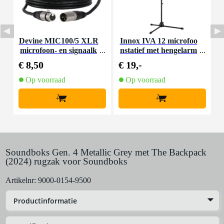
Devine MIC100/5 XLR
Innox IVA 12 microfoo
I
microfoon- en signaalk
nstatief met hengelarm
n
abel 5 meter
€ 8,50
€ 19,-
€
Op voorraad
Op voorraad
+
+
Soundboks Gen. 4 Metallic Grey met The Backpack
(2024) rugzak voor Soundboks
Artikelnr:
9000-0154-9500
Productinformatie