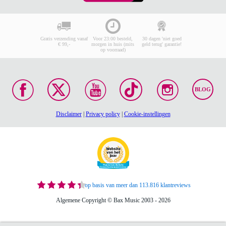
Gratis verzending vanaf
Voor 23:00 besteld,
30 dagen 'niet goed
€ 99,-
morgen in huis (mits
geld terug' garantie!
op voorraad)
BLOG
Disclaimer
|
Privacy policy
|
Cookie-instellingen
op basis van meer dan 113.816 klantreviews
Algemene Copyright © Bax Music 2003 - 2026