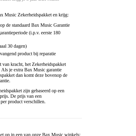
ax Music Zekerheidspakket en krijg:
enop de standaard Bax Music Garantie
garantieperiode (i.p.v. eerste 180
maal 30 dagen)
vangend product bij reparatie
jft van kracht, het Zekerheidspakket
. Als je extra Bax Music garantie
dspakket dan komt deze bovenop de
antie.
eidspakket zijn gebaseerd op een
rijs. De prijs van een
per product verschillen.
het op in een van onze
Bax Music winkels
: