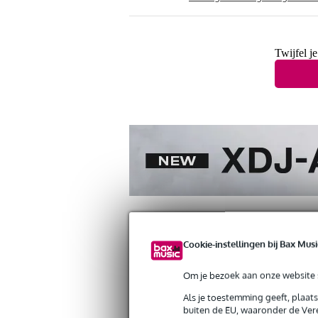
Twijfel j
Cookie-instellingen bij Bax Musi
Productinformatie
Video's (5)
Revi
Om je bezoek aan onze website s
Als je toestemming geeft, plaat
Studiologic SL Mixface USB/MIDI con
buiten de EU, waaronder de Vere
Artikelnr:
9000-0043-6567