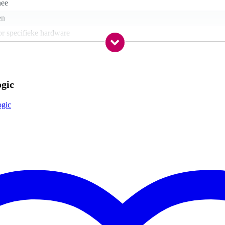
nee
en
r specifieke hardware
8 gr
ogic
5 x 16,2 x 5,8 cm
ogic
oards
 de Studiologic SL73 en SL88