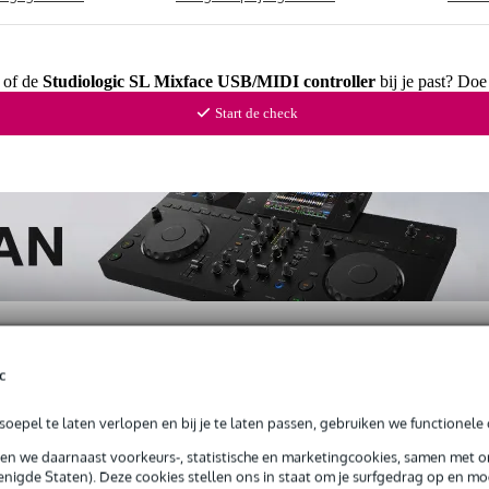
e of de
Studiologic SL Mixface USB/MIDI controller
bij je past? Doe
Start de check
c
ews
(5)
oepel te laten verlopen en bij je te laten passen, gebruiken we functionele 
sen we daarnaast voorkeurs-, statistische en marketingcookies, samen met 
troller
nigde Staten). Deze cookies stellen ons in staat om je surfgedrag op en mog