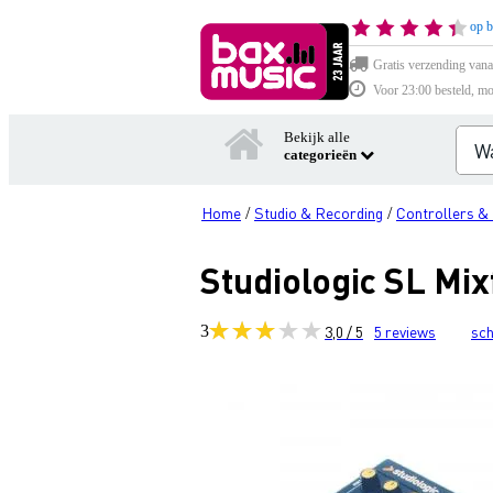
op b
Gratis verzending vana
Voor 23:00 besteld, mo
Bekijk alle
categorieën
Home
Studio & Recording
Controllers &
/
/
Studiologic SL Mix
3
3,0 / 5
5
reviews
sch