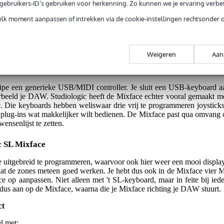
e gebruikers-ID’s gebruiken voor herkenning. Zo kunnen we je ervaring verb
elk moment aanpassen of intrekken via de cookie-instellingen rechtsonder 
jg je 3 jaar Bax Music Garantie.
ntie.
Weigeren
Aan
ipe een generieke USB/MIDI controller. Je sluit een USB-keyboard aa
oorbeeld je DAW. Studiologic heeft de Mixface echter vooral gemaakt 
Die keyboards hebben weliswaar drie vrij te programmeren joysticks,
 je plug-ins wat makkelijker wilt bedienen. De Mixface past qua omvan
wensenlijst te zetten.
c SL Mixface
 uitgebreid te programmeren, waarvoor ook hier weer een mooi display
at de zones meteen goed werken. Je hebt dus ook in de Mixface vier M
 op aanpassen. Niet alleen met 't SL-keyboard, maar in feite bij ie
 dus aan op de Mixface, waarna die je Mixface richting je DAW stuurt.
ct
l met: