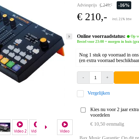
-16%
Adviesprijs
€ 249,-
€ 210,-
incl. 21% btw
Online voorraadstatus:
Op v
Bestel voor 23:00 = morgen in huis (gra
Nog 1 stuk op voorraad in ons
(en extra voorraad beschikbaar 
-
+
Vergelijken
Kies nu voor 2 jaar extr
voordelen
€ 10,50 eenmalig
Video 2
Video 3
Video 4
Video
Video 5
Bax Music Garantie: Op dit pr