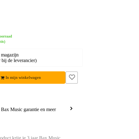
oorraad
tis)
 magazijn
bij de leverancier)
In mijn winkelwagen
a Bax Music garantie en meer
oduct krijg je 3 jaar Bax Music