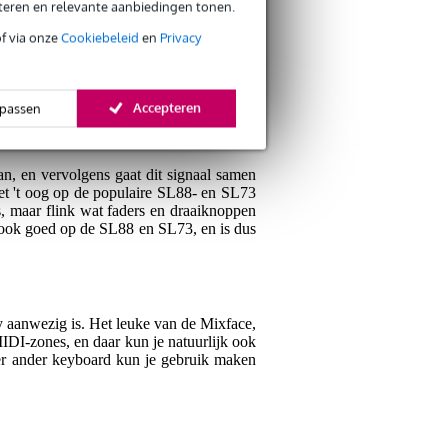
eteren en relevante aanbiedingen tonen.
of via onze
Cookiebeleid
en
Privacy
Accepteren
passen
n, en vervolgens gaat dit signaal samen
met 't oog op de populaire SL88- en SL73
 maar flink wat faders en draaiknoppen
g ook goed op de SL88 en SL73, en is dus
 aanwezig is. Het leuke van de Mixface,
IDI-zones, en daar kun je natuurlijk ook
der ander keyboard kun je gebruik maken