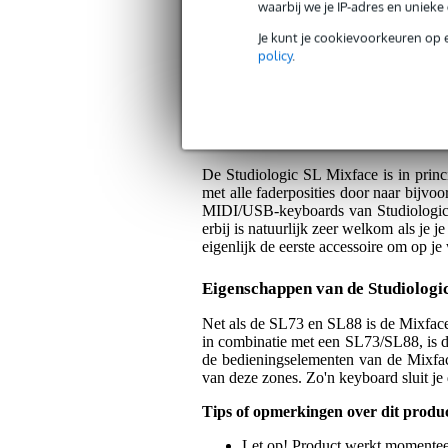
waarbij we je IP-adres en uniek
Servicebelofte
Je kunt je cookievoorkeuren op 
policy
.
Bax Music Garantie
: Op dit product kri
Op dit product krijg je 3 jaar Bax Music Gara
Algemeen
De Studiologic SL Mixface is in princ
met alle faderposities door naar bijv
MIDI/USB-keyboards van Studiologic. 
erbij is natuurlijk zeer welkom als je
eigenlijk de eerste accessoire om op je 
Eigenschappen van de Studiologi
Net als de SL73 en SL88 is de Mixface
in combinatie met een SL73/SL88, is d
de bedieningselementen van de Mixface
van deze zones. Zo'n keyboard sluit je
Tips of opmerkingen over dit produ
Let op! Product werkt momentee