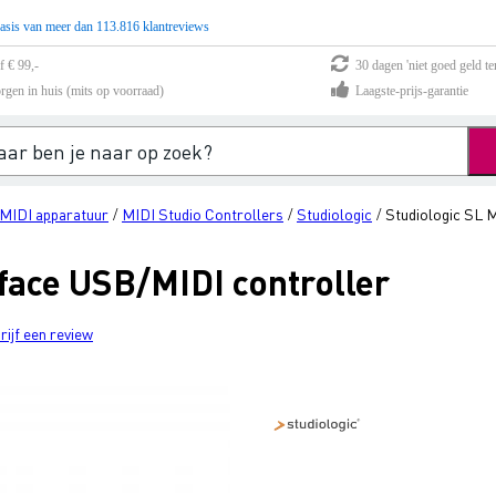
asis van meer dan 113.816 klantreviews
f € 99,-
30 dagen 'niet goed geld te
rgen in huis (mits op voorraad)
Laagste-prijs-garantie
 MIDI apparatuur
MIDI Studio Controllers
Studiologic
Studiologic SL 
/
/
/
face USB/MIDI controller
rijf een review