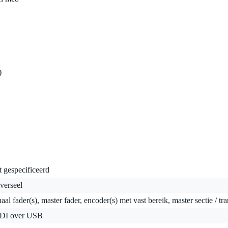
)
t gespecificeerd
verseel
aal fader(s), master fader, encoder(s) met vast bereik, master sectie / tr
DI over USB