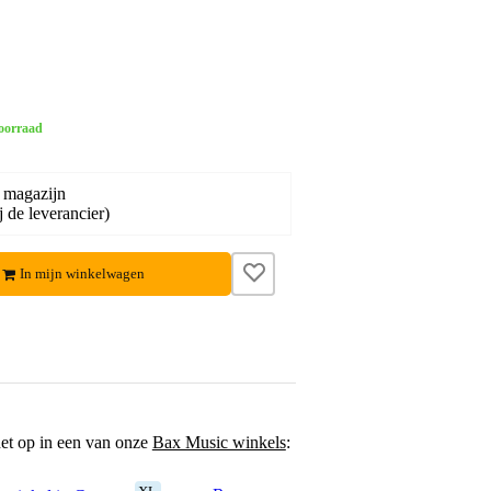
oorraad
 magazijn
j de leverancier)
In mijn winkelwagen
het op in een van onze
Bax Music winkels
: