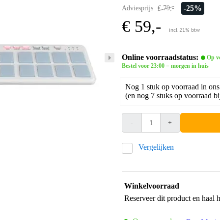
-25%
Adviesprijs
€ 79,-
€ 59,-
incl. 21% btw
Online voorraadstatus:
Op v
Bestel voor 23:00 = morgen in huis
Nog 1 stuk op voorraad in ons
(en nog 7 stuks op voorraad bi
-
+
Vergelijken
Winkelvoorraad
Reserveer dit product en haal 