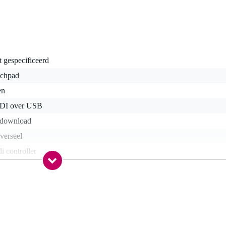
t gespecificeerd
uchpad
en
DI over USB
, download
verseel
i controller
erieke controller
5 gr
5 x 8,3 x 1,6 cm