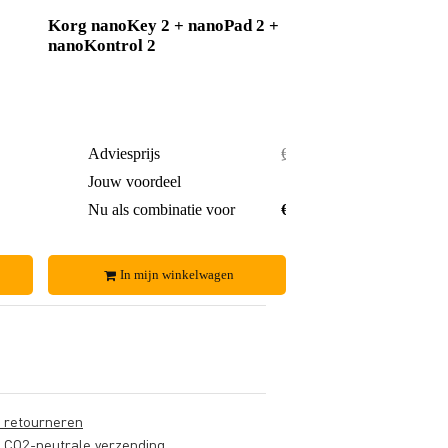
Korg nanoKey 2 + nanoPad 2 +
nanoKontrol 2
€ 93,-
Adviesprijs
€ 166,-
€ 3,-
Jouw voordeel
€ 4,-
€ 90,-
Nu als combinatie voor
€ 162,-
In mijn winkelwagen
s retourneren
s CO2-neutrale verzending