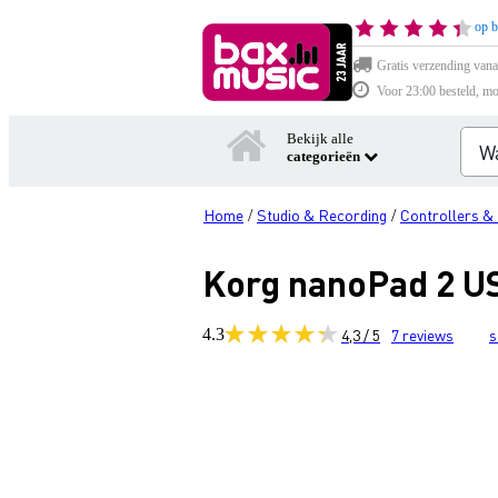
op b
Gratis verzending vana
Voor 23:00 besteld, mo
Bekijk alle
categorieën
Home
Studio & Recording
Controllers &
/
/
Korg nanoPad 2 US
4.3
4,3 / 5
7
reviews
s