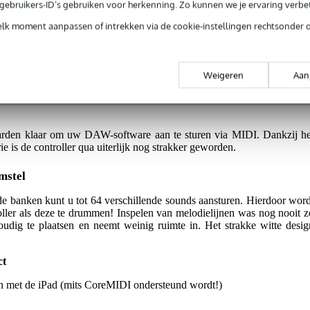
e gebruikers-ID’s gebruiken voor herkenning. Zo kunnen we je ervaring verb
elk moment aanpassen of intrekken via de cookie-instellingen rechtsonder 
jg je 3 jaar Bax Music Garantie.
Weigeren
Aan
ntie.
aarden klaar om uw DAW-software aan te sturen via MIDI. Dankzij he
 is de controller qua uiterlijk nog strakker geworden.
mstel
e banken kunt u tot 64 verschillende sounds aansturen. Hierdoor word
roller als deze te drummen! Inspelen van melodielijnen was nog nooit z
voudig te plaatsen en neemt weinig ruimte in. Het strakke witte desig
ct
 met de iPad (mits CoreMIDI ondersteund wordt!)