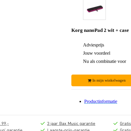
Korg nanoPad 2 wit + case
Adviesprijs
Jouw voordeel
Nu als combinatie voor
In mijn winkelwagen
Productinformatie
 99,-
3 jaar Bax Music garantie
Grati
ug' garantie
Laagste-prijs-garantie
Grati