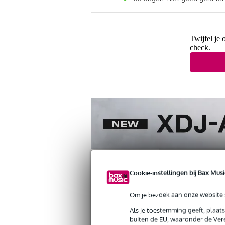
Twijfel je 
check.
Cookie-instellingen bij Bax Musi
Om je bezoek aan onze website s
Productinformatie
Reviews
(7)
Down
Als je toestemming geeft, plaat
buiten de EU, waaronder de Vere
Korg nanoPad 2 USB MIDI drumpad co