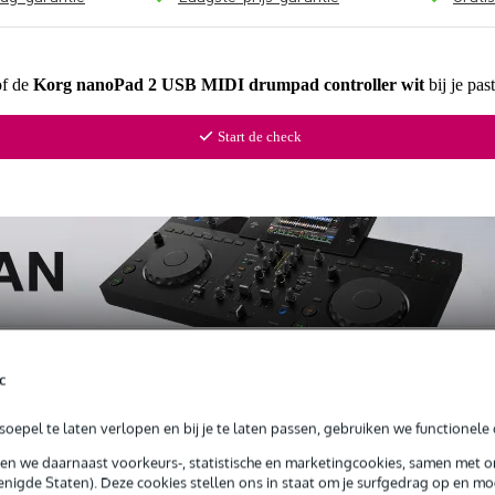
of de
Korg nanoPad 2 USB MIDI drumpad controller wit
bij je pas
Start de check
c
oepel te laten verlopen en bij je te laten passen, gebruiken we functionele 
loads (1)
sen we daarnaast voorkeurs-, statistische en marketingcookies, samen met 
nigde Staten). Deze cookies stellen ons in staat om je surfgedrag op en mog
ntroller wit