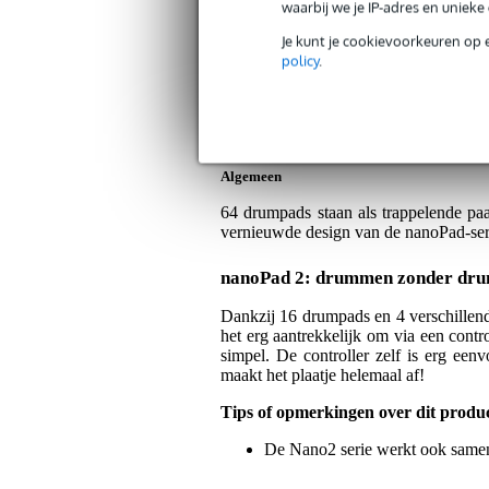
waarbij we je IP-adres en uniek
Artikelnr:
V-NANOPAD2-WH
Servicebelofte
Je kunt je cookievoorkeuren op 
policy
.
Bax Music Garantie
: Op dit product kri
Op dit product krijg je 3 jaar Bax Music Gara
Algemeen
64 drumpads staan als trappelende p
vernieuwde design van de nanoPad-serie
nanoPad 2: drummen zonder dru
Dankzij 16 drumpads en 4 verschillend
het erg aantrekkelijk om via een cont
simpel. De controller zelf is erg een
maakt het plaatje helemaal af!
Tips of opmerkingen over dit produ
De Nano2 serie werkt ook samen