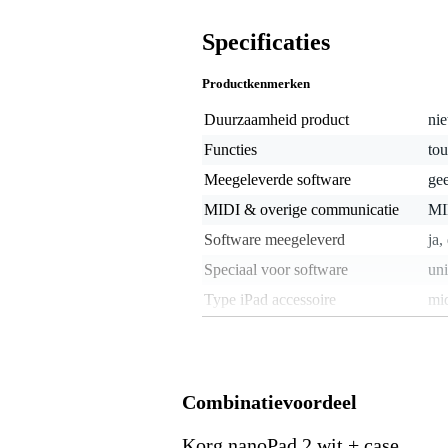
Specificaties
Productkenmerken
Duurzaamheid product
nie
Functies
to
Meegeleverde software
ge
MIDI & overige communicatie
MI
Software meegeleverd
ja
Speciaal voor software
uni
Type iPad accessoire
mid
Type MIDI-controller
gen
Gewicht en afmetingen inclusief verpakking
Combinatievoordeel
Gewicht
28
(incl. verpakking)
Afmeting
32,
(incl. verpakking)
Korg nanoPad 2 wit + case