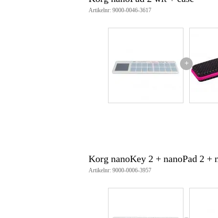
Artikelnr: 9000-0046-3617
Productspecificaties
USB MIDI drumpad controller
16 aanraakgevoelige drumpads
4 banks
X/Y controller met Kaoss-techno
+
volledig MIDI toewijsbaar
zeer compact qua afmetingen, pe
strak design in een witte uitvoer
aansluiting: mini-USB connecto
USB-gevoed
opgenomen vermogen: minder 
afmetingen: 325 x 83 x 17 mm
gewicht: 285 gram
Korg nanoKey 2 + nanoPad 2 + 
Artikelnr: 9000-0006-3957