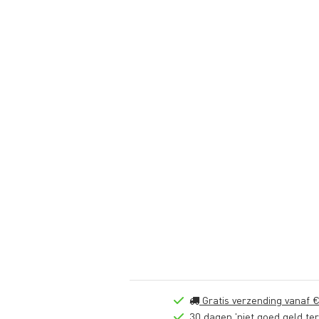
Gratis verzending vanaf €
30 dagen 'niet goed geld ter