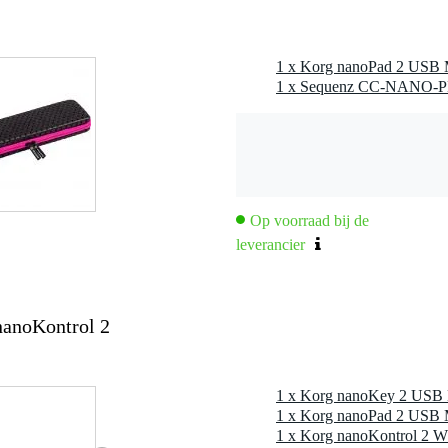
1 x Sequenz CC-NANO-PK 
logie
rfect voor bij een netbook
ing
r
Op voorraad bij de
dan 100mA
leverancier
nanoKontrol 2