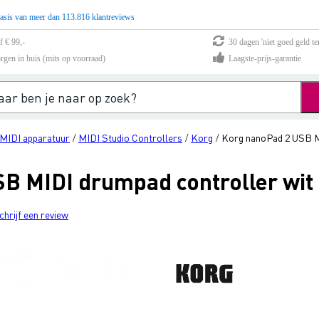
asis van meer dan 113.816 klantreviews
f € 99,-
30 dagen 'niet goed geld te
rgen in huis (mits op voorraad)
Laagste-prijs-garantie
 MIDI apparatuur
MIDI Studio Controllers
Korg
Korg nanoPad 2 USB M
/
/
/
B MIDI drumpad controller wit
chrijf een review