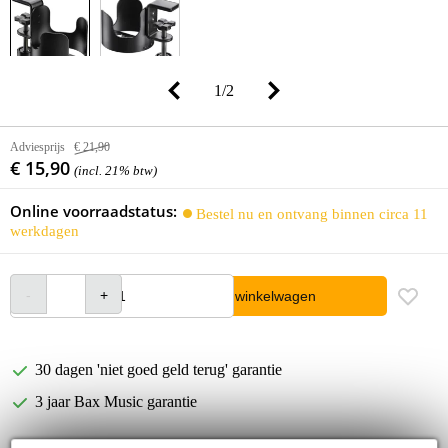
1
/
2
Adviesprijs
€ 21,90
€ 15,90
(incl. 21% btw)
Online voorraadstatus:
Bestel nu en ontvang binnen circa 11
werkdagen
In winkelwagen
30 dagen 'niet goed geld terug' garantie
3 jaar Bax Music garantie