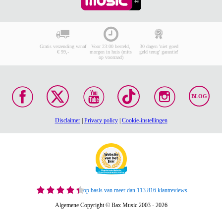
Gratis verzending vanaf
Voor 23:00 besteld,
30 dagen 'niet goed
€ 99,-
morgen in huis (mits
geld terug' garantie!
op voorraad)
BLOG
Disclaimer
|
Privacy policy
|
Cookie-instellingen
op basis van meer dan 113.816 klantreviews
Algemene Copyright © Bax Music 2003 - 2026