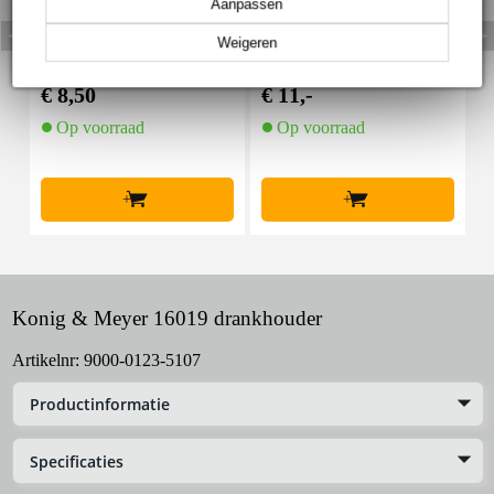
Aanpassen
Devine MIC100/5 XLR
Devine SPS 100 popfilt
D
Weigeren
microfoon- en signaalk
er
abel 5 meter
€ 8,50
€ 11,-
€
Op voorraad
Op voorraad
+
+
Konig & Meyer 16019 drankhouder
Artikelnr:
9000-0123-5107
Productinformatie
Specificaties