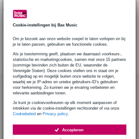
Gratis ophalen in de winkel
Cookie-instellingen bij Bax Music
Productinformatie
drankhouder
Om je bezoek aan onze website soepel te laten verlopen en bij
je te laten passen, gebruiken we functionele cookies.
klembereik: tot maximaal 40 mm
Als je toestemming geeft, plaatsen we daarnaast voorkeurs-,
hoogte: 80 mm
statistische en marketingcookies, samen met onze 15 partners
Bekijk alle productspecificaties
(sommige bevinden zich buiten de EU, waaronder de
Verenigde Staten). Deze cookies stellen ons in staat om je
surfgedrag op en mogelijk buiten onze website te volgen,
Accessoires (35)
waarbij we je IP-adres en unieke gebruikers-ID’s gebruiken
voor herkenning. Zo kunnen we je ervaring verbeteren en
relevante aanbiedingen tonen.
Je kunt je cookievoorkeuren op elk moment aanpassen of
intrekken via de cookie-instellingen rechtsonder of via onze
Cookiebeleid
en
Privacy policy
.
Accepteren