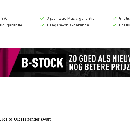
 99,-
3 jaar Bax Music garantie
Grati
ug' garantie
Laagste-prijs-garantie
Grati
 UR1 of UR1H zender zwart