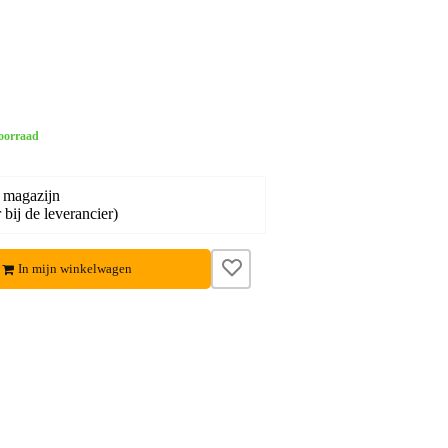
oorraad
 magazijn
bij de leverancier)
In mijn winkelwagen