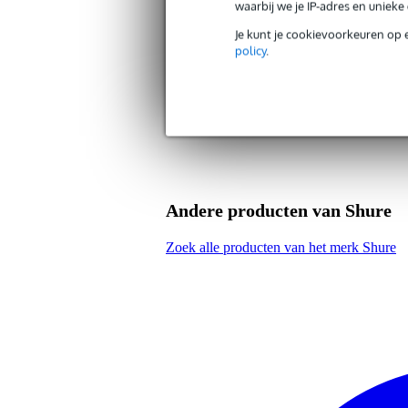
waarbij we je IP-adres en uniek
Productspecificaties
Je kunt je cookievoorkeuren op 
policy
.
lycra fiber riem
geschikt voor de UR1 en UR1H
biedt bescherming aan de zender
kleur: zwart
Andere producten van Shure
Zoek alle producten van het merk Shure