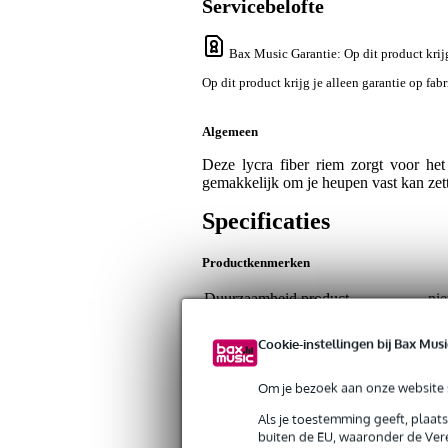
Servicebelofte
Bax Music Garantie
: Op dit product krij
Op dit product krijg je alleen garantie op fab
Algemeen
Deze lycra fiber riem zorgt voor he
gemakkelijk om je heupen vast kan zett
Specificaties
Productkenmerken
Duurzaamheid product
nie
Type riem / houder
he
Cookie-instellingen bij Bax Musi
Gewicht en afmetingen inclusief verpakking
Om je bezoek aan onze website s
Gewicht
30
(incl. verpakking)
Als je toestemming geeft, plaat
buiten de EU, waaronder de Vere
Afmeting
12,
(incl. verpakking)