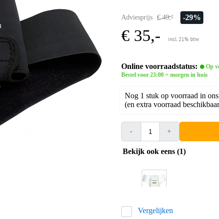
-29%
Adviesprijs
€ 49,-
€ 35,-
incl. 21% btw
Online voorraadstatus:
Op v
Bestel voor 23:00 = morgen in huis
Nog 1 stuk op voorraad in ons
(en extra voorraad beschikbaar 
-
+
Bekijk ook eens (1)
Vergelijken