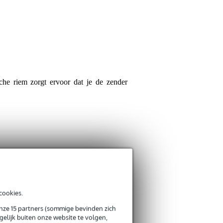
Je naam
Er zijn nog geen reviews
Je beoordeling
Je ervaring
he riem zorgt ervoor dat je de zender
Verstuur
cookies.
onze 15 partners (sommige bevinden zich
elijk buiten onze website te volgen,