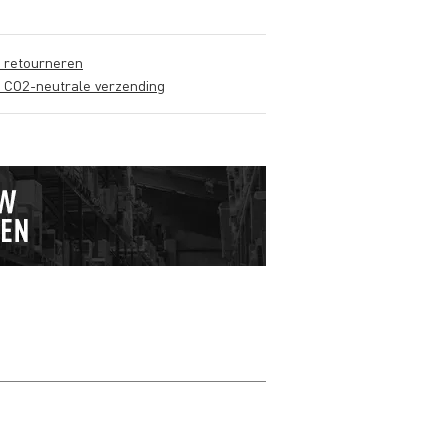
s retourneren
s CO2-neutrale verzending
Schrijf zelf een r