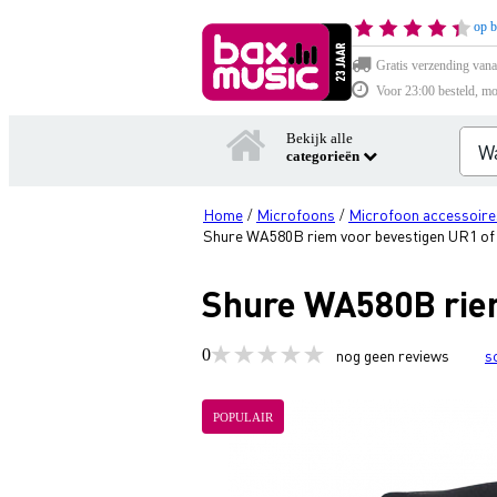
op b
Gratis verzending vana
Voor 23:00 besteld, mo
Bekijk alle
categorieën
Home
Microfoons
Microfoon accessoire
/
/
Shure WA580B riem voor bevestigen UR1 of
Shure WA580B riem
0
nog geen reviews
s
POPULAIR