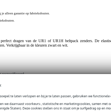
g je alleen garantie op fabrieksfouten.
rieksfouten.
t perfect dragen van de UR1 of UR1H beltpack zenders. De elastisc
en. Verkrijgbaar in de kleuren zwart en wit.
t gespecificeerd
upband
c
oepel te laten verlopen en bij je te laten passen, gebruiken we functionele 
0 gr
sen we daarnaast voorkeurs-, statistische en marketingcookies, samen met 
nigde Staten). Deze cookies stellen ons in staat om je surfgedrag op en mog
2 x 8,6 x 8,6 cm