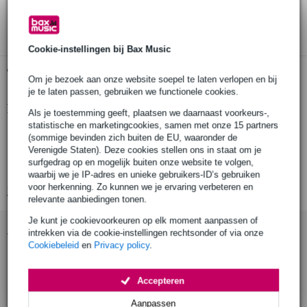
3 jaar Bax Music garantie
Cookie-instellingen bij Bax Music
Gratis ophalen in de winkel
Om je bezoek aan onze website soepel te laten verlopen en bij
je te laten passen, gebruiken we functionele cookies.
Productinformatie
Als je toestemming geeft, plaatsen we daarnaast voorkeurs-,
statistische en marketingcookies, samen met onze 15 partners
luidsprekerstatiefadapter
(sommige bevinden zich buiten de EU, waaronder de
Verenigde Staten). Deze cookies stellen ons in staat om je
helling: 15°
surfgedrag op en mogelijk buiten onze website te volgen,
materiaal: staal
waarbij we je IP-adres en unieke gebruikers-ID’s gebruiken
voor herkenning. Zo kunnen we je ervaring verbeteren en
Bekijk alle productspecificaties
relevante aanbiedingen tonen.
Je kunt je cookievoorkeuren op elk moment aanpassen of
Accessoires (2)
intrekken via de cookie-instellingen rechtsonder of via onze
Cookiebeleid
en
Privacy policy
.
Accepteren
Aanpassen