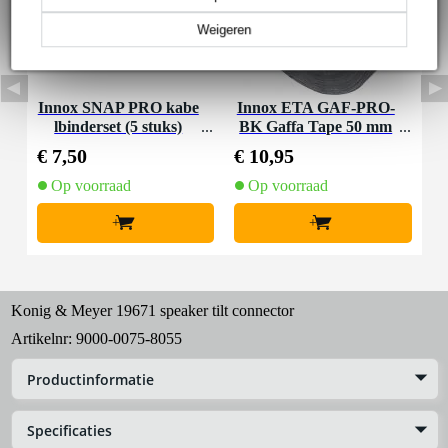
Weigeren
Innox SNAP PRO kabe
Innox ETA GAF-PRO-
lbinderset (5 stuks)
BK Gaffa Tape 50 mm
x 50 m zwart - mat
€ 7,50
€ 10,95
Op voorraad
Op voorraad
+
+
Konig & Meyer 19671 speaker tilt connector
Artikelnr:
9000-0075-8055
Productinformatie
Specificaties