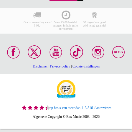
Gratis verzending vanaf
Voor 23:00 besteld,
30 dagen 'niet goed
€ 99,-
morgen in huis (mits
geld terug' garantie!
op voorraad)
BLOG
Disclaimer
|
Privacy policy
|
Cookie-instellingen
op basis van meer dan 113.816 klantreviews
Algemene Copyright © Bax Music 2003 - 2026