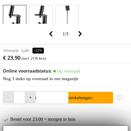
1
/
3
Adviesprijs
€ 35,-
-32%
€ 23,90
(incl. 21% btw)
Online voorraadstatus:
Op voorraad
Nog 3 stuks op voorraad in ons magazijn
In winkelwagen
Bestel voor 23:00 = morgen in huis
30 dagen 'niet goed geld terug' garantie