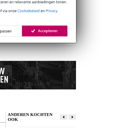
eteren en relevante aanbiedingen tonen.
of via onze
Cookiebeleid
en
Privacy
Accepteren
passen
s retourneren
s CO2-neutrale verzending
ANDEREN KOCHTEN
OOK