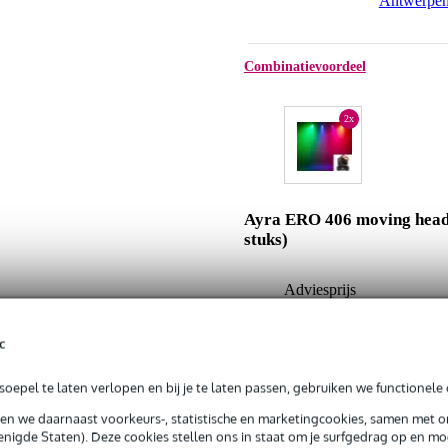
Antwerpe
Combinatievoordeel
2x
Ayra ERO 406 moving head
stuks)
Adviesprijs
Jouw voordeel
c
Nu als combinatie voor
oepel te laten verlopen en bij je te laten passen, gebruiken we functionele 
In mijn winkelwagen
sen we daarnaast voorkeurs-, statistische en marketingcookies, samen met 
nigde Staten). Deze cookies stellen ons in staat om je surfgedrag op en mog