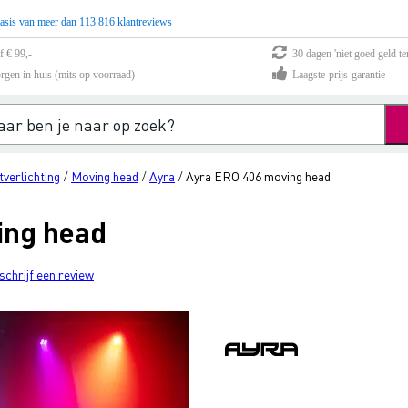
asis van meer dan 113.816 klantreviews
f € 99,-
30 dagen 'niet goed geld te
rgen in huis (mits op voorraad)
Laagste-prijs-garantie
tverlichting
Moving head
Ayra
Ayra ERO 406 moving head
/
/
/
ing head
schrijf een review