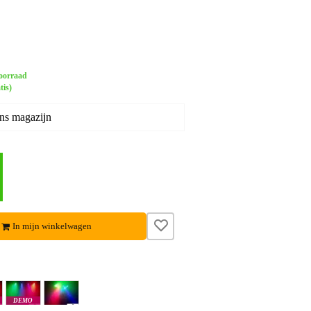
oorraad
tis)
ons magazijn
:
In mijn winkelwagen
DEMO
m
Antwerpen