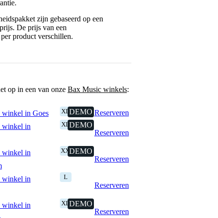
antie.
eidspakket zijn gebaseerd op een
rijs. De prijs van een
per product verschillen.
het op in een van onze
Bax Music winkels
:
XL
DEMO
Reserveren
 winkel in Goes
XL
DEMO
 winkel in
Reserveren
XXL
DEMO
 winkel in
Reserveren
m
L
 winkel in
Reserveren
XL
DEMO
 winkel in
Reserveren