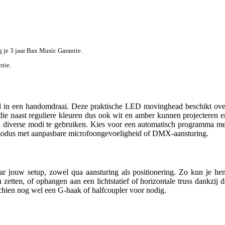
jg je 3 jaar Bax Music Garantie.
ntie.
al in een handomdraai. Deze praktische LED movinghead beschikt ove
naast reguliere kleuren dus ook wit en amber kunnen projecteren e
t in diverse modi te gebruiken. Kies voor een automatisch programma me
 modus met aanpasbare microfoongevoeligheid of DMX-aansturing.
r jouw setup, zowel qua aansturing als positionering. Zo kun je he
zetten, of ophangen aan een lichtstatief of horizontale truss dankzij d
schien nog wel een G-haak of halfcoupler voor nodig.