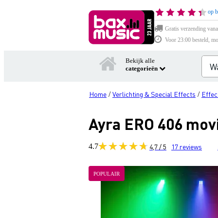
op b
Gratis verzending vana
Voor 23:00 besteld, mo
Bekijk alle
categorieën
Home
Verlichting & Special Effects
Effec
/
/
Ayra ERO 406 mov
4.7
4,7 / 5
17
reviews
POPULAIR