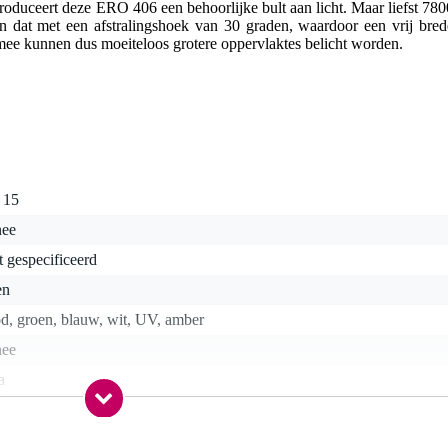
oduceert deze ERO 406 een behoorlijke bult aan licht. Maar liefst 780
 En dat met een afstralingshoek van 30 graden, waardoor een vrij bred
rmee kunnen dus moeiteloos grotere oppervlaktes belicht worden.
 15
nee
t gespecificeerd
en
d, groen, blauw, wit, UV, amber
nee
a
sse movinghead
ED