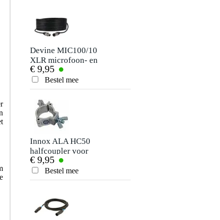
Devine MIC100/10
Innox IVA Bridge
XLR microfoon- en
complete lichtbrug
€ 9,95
€ 99,-
signaalkabel 10
meter
Bestel mee
Bestel mee
r
n
t
Innox ALA HC50
Ayra DMX Tester
halfcoupler voor
€ 9,95
€ 7,50
truss-buis
m
Bestel mee
Bestel mee
e