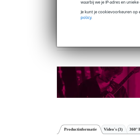
waarbij we je IP-adres en uniek
Je kunt je cookievoorkeuren op 
policy
.
Gratis verzending vanaf €
30 dagen 'niet goed geld ter
Productinformatie
Video's (3)
360° 