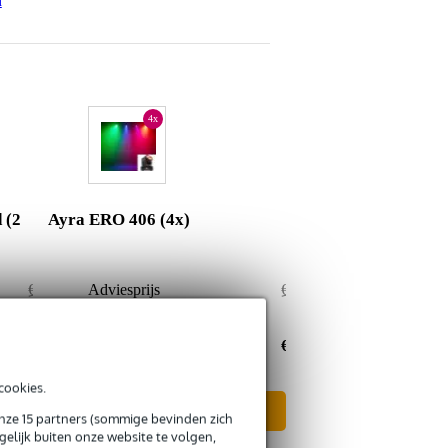
n
4x
 (2
Ayra ERO 406 (4x)
€ 298,-
Adviesprijs
€ 596,-
€ 7,-
Jouw voordeel
€ 59,-
€ 291,-
Nu als combinatie voor
€ 537,-
cookies.
In mijn winkelwagen
onze 15 partners (sommige bevinden zich
elijk buiten onze website te volgen,