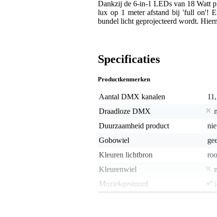
Dankzij de 6-in-1 LEDs van 18 Watt pr
lux op 1 meter afstand bij 'full on'!
bundel licht geprojecteerd wordt. Hie
Specificaties
Productkenmerken
Aantal DMX kanalen
11,
Draadloze DMX
Duurzaamheid product
nie
Gobowiel
ge
Kleuren lichtbron
roo
Kleurenwiel
Muziekgestuurd
j
Samenstelling movingheads
lo
Type lichtbron
L