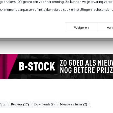
e gebruikers-ID’s gebruiken voor herkenning. Zo kunnen we je ervaring verb
Productinformatie
elk moment aanpassen of intrekken via de cookie-instellingen rechtsonder 
Weigeren
Aan
 99,-
3 jaar Bax Music garantie
Grati
ug' garantie
Laagste-prijs-garantie
Grati
Foto
Reviews
(17)
Downloads (2)
Nieuws en items (2)