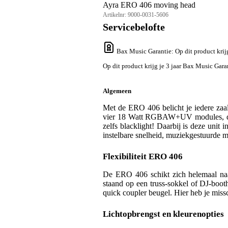
Ayra ERO 406 moving head
Artikelnr:
9000-0031-5606
Servicebelofte
Bax Music Garantie
: Op dit product kri
Op dit product krijg je 3 jaar Bax Music Gara
Algemeen
Met de ERO 406 belicht je iedere za
vier 18 Watt RGBAW+UV modules, die 
zelfs blacklight! Daarbij is deze uni
instelbare snelheid, muziekgestuurde
Flexibiliteit ERO 406
De ERO 406 schikt zich helemaal naa
staand op een truss-sokkel of DJ-booth 
quick coupler beugel. Hier heb je mis
Lichtopbrengst en kleurenopties