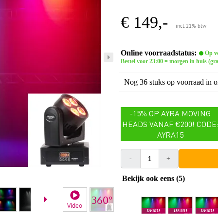
€ 149,-
incl. 21% btw
Online voorraadstatus:
Op v
Bestel voor 23:00 = morgen in huis (gra
Nog 36 stuks op voorraad in 
-15% OP AYRA MOVING
HEADS VANAF €200! CODE
AYRA15
-
+
Bekijk ook eens (5)
Video
DEMO
DEMO
DEMO
Goes
Rotterdam
Amsterda