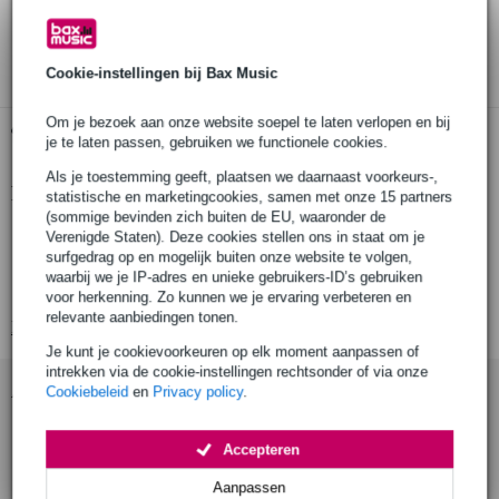
30 dagen 'niet goed geld terug' garantie
3 jaar Bax Music garantie
Cookie-instellingen bij Bax Music
Om je bezoek aan onze website soepel te laten verlopen en bij
Gratis ophalen in de winkel
je te laten passen, gebruiken we functionele cookies.
Als je toestemming geeft, plaatsen we daarnaast voorkeurs-,
Productinformatie
statistische en marketingcookies, samen met onze 15 partners
(sommige bevinden zich buiten de EU, waaronder de
powercon male - powercon female
Verenigde Staten). Deze cookies stellen ons in staat om je
surfgedrag op en mogelijk buiten onze website te volgen,
verlengkabel
waarbij we je IP-adres en unieke gebruikers-ID’s gebruiken
lengte: 6 m
voor herkenning. Zo kunnen we je ervaring verbeteren en
relevante aanbiedingen tonen.
Bekijk alle productspecificaties
Je kunt je cookievoorkeuren op elk moment aanpassen of
intrekken via de cookie-instellingen rechtsonder of via onze
Accessoires (1)
Cookiebeleid
en
Privacy policy
.
Accepteren
Aanpassen