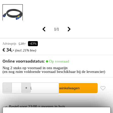
1
/
1
Adviesprijs
€ 60,-
-43%
€ 34,-
(incl. 21% btw)
Online voorraadstatus:
Op voorraad
Nog 2 stuks op voorraad in ons magazijn
(en nog ruim voldoende voorraad beschikbaar bij de leverancier)
In winkelwagen
Bestel voor 23:00 = morgen in huis