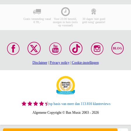
Gratis verzending vanaf
Voor 23:00 besteld,
30 dagen 'niet goed
€ 99,-
morgen in huis (mits
geld terug' garantie!
op voorraad)
BLOG
Disclaimer
|
Privacy policy
|
Cookie-instellingen
op basis van meer dan 113.816 klantreviews
Algemene Copyright © Bax Music 2003 - 2026