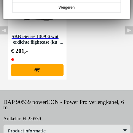
Weigeren
SKB iSeries 1309-6 wat
erdichte flightcase (ku
b.) 343x241x165mm
€ 201,-
+
DAP 90539 powerCON - Power Pro verlengkabel, 6
m
Artikelnr:
HI-90539
Productinformatie