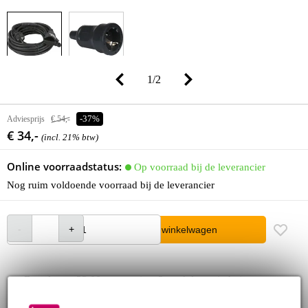
1
/
2
Adviesprijs
€ 54,-
-37%
€ 34,-
(incl. 21% btw)
Online voorraadstatus:
Op voorraad bij de leverancier
Nog ruim voldoende voorraad bij de leverancier
In winkelwagen
Bestel voor 23:00 = over circa 3 werkdagen in huis
30 dagen 'niet goed geld terug' garantie