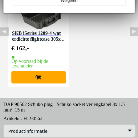
Weigeren
SKB iSeries 1209-4 wat
erdichte flightcase 305x
229x114 mm
€ 162,-
Op voorraad bij de
leverancier
+
DAP 90562 Schuko plug - Schuko socket verlengkabel 3x 1.5
mm², 15 m
Artikelnr:
HI-90562
Productinformatie