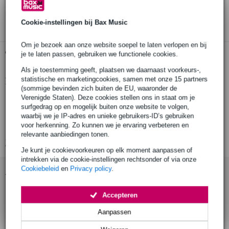
3 jaar Bax Music garantie
Cookie-instellingen bij Bax Music
Om je bezoek aan onze website soepel te laten verlopen en bij
Gratis ophalen in de winkel
je te laten passen, gebruiken we functionele cookies.
Als je toestemming geeft, plaatsen we daarnaast voorkeurs-,
statistische en marketingcookies, samen met onze 15 partners
Productinformatie
(sommige bevinden zich buiten de EU, waaronder de
Verenigde Staten). Deze cookies stellen ons in staat om je
verlengkabel
surfgedrag op en mogelijk buiten onze website te volgen,
aansluitingen: schuko male - schuko female
waarbij we je IP-adres en unieke gebruikers-ID’s gebruiken
voor herkenning. Zo kunnen we je ervaring verbeteren en
afschermklep beschermt tegen vuil
relevante aanbiedingen tonen.
Bekijk alle productspecificaties
Je kunt je cookievoorkeuren op elk moment aanpassen of
intrekken via de cookie-instellingen rechtsonder of via onze
Cookiebeleid
en
Privacy policy
.
Accessoires (1)
Accepteren
Aanpassen