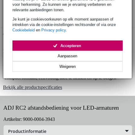
30 dagen 'niet goed geld terug' garantie
voor herkenning. Zo kunnen we je ervaring verbeteren en
relevante aanbiedingen tonen.
3 jaar Bax Music garantie
Je kunt je cookievoorkeuren op elk moment aanpassen of
intrekken via de cookie-instellingen rechtsonder of via onze
Cookiebeleid
en
Privacy policy
.
Gratis ophalen in de winkel
Accepteren
Productinformatie
Aanpassen
draadloze afstandsbediening voor LED-armaturen
Weigeren
eenvoudige bediening voor diverse functies
compact formaat, eenvoudig mee te nemen en op te bergen
Bekijk alle productspecificaties
ADJ RC2 afstandsbediening voor LED-armaturen
Artikelnr:
9000-0004-3943
Productinformatie