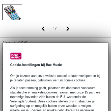
1
/
1
Adviesprijs
€ 15,95
€ 12,60
(incl. 21% btw)
Online voorraadstatus:
Op voorraad
Cookie-instellingen bij Bax Music
Nog 1 stuk op voorraad in ons magazijn
(en extra voorraad beschikbaar bij de leverancier)
Om je bezoek aan onze website soepel te laten verlopen en bij
je te laten passen, gebruiken we functionele cookies.
In winkelwagen
Als je toestemming geeft, plaatsen we daarnaast voorkeurs-,
statistische en marketingcookies, samen met onze 15 partners
(sommige bevinden zich buiten de EU, waaronder de
Verenigde Staten). Deze cookies stellen ons in staat om je
Bestel voor 23:00 = morgen in huis
surfgedrag op en mogelijk buiten onze website te volgen,
waarbij we je IP-adres en unieke gebruikers-ID’s gebruiken