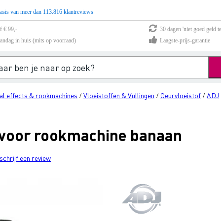
asis van meer dan 113.816 klantreviews
f € 99,-
30 dagen 'niet goed geld te
andag in huis (mits op voorraad)
Laagste-prijs-garantie
al effects & rookmachines
Vloeistoffen & Vullingen
Geurvloeistof
ADJ
/
/
/
 voor rookmachine banaan
schrijf een review