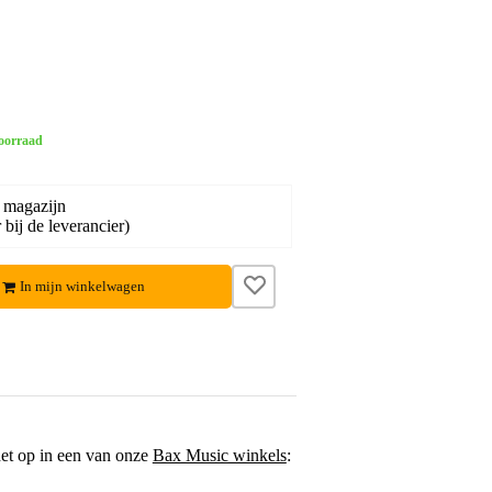
oorraad
 magazijn
bij de leverancier)
In mijn winkelwagen
het op in een van onze
Bax Music winkels
: