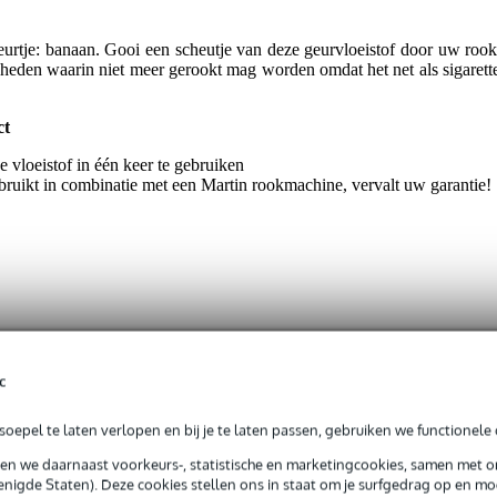
urtje: banaan. Gooi een scheutje van deze geurvloeistof door uw rook
nheden waarin niet meer gerookt mag worden omdat het net als sigarette
ct
e vloeistof in één keer te gebruiken
gebruikt in combinatie met een Martin rookmachine, vervalt uw garantie!
t gespecificeerd
c
naan
oepel te laten verlopen en bij je te laten passen, gebruiken we functionele 
sen we daarnaast voorkeurs-, statistische en marketingcookies, samen met 
gr
nigde Staten). Deze cookies stellen ons in staat om je surfgedrag op en mog