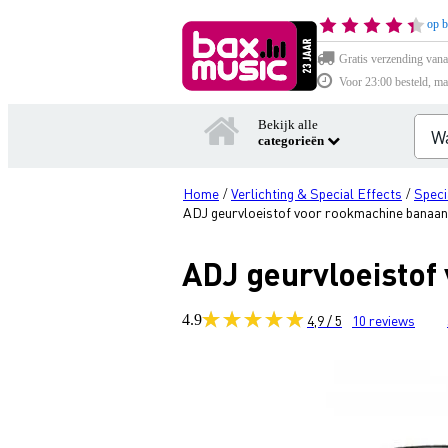
op b
Gratis verzending vana
Voor 23:00 besteld, ma
Bekijk alle
categorieën
Home
Verlichting & Special Effects
Speci
/
/
ADJ geurvloeistof voor rookmachine banaan
ADJ geurvloeistof
4.9
4,9 / 5
10
reviews