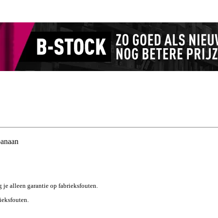
banaan
g je alleen garantie op fabrieksfouten.
rieksfouten.