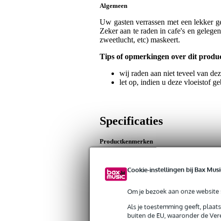
Algemeen
Uw gasten verrassen met een lekker ge
Zeker aan te raden in cafe's en gelege
zweetlucht, etc) maskeert.
Tips of opmerkingen over dit produ
wij raden aan niet teveel van dez
let op, indien u deze vloeistof 
Specificaties
Productkenmerken
Duurzaamheid product
nie
Cookie-instellingen bij Bax Musi
Geur
ba
Om je bezoek aan onze website s
Gewicht en afmetingen inclusief verpakking
Als je toestemming geeft, plaat
Gewicht
55 
(incl. verpakking)
buiten de EU, waaronder de Vere