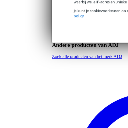
waarbij we je IP-adres en uniek
Afmeting
7,0
(incl. verpakking)
Je kunt je cookievoorkeuren op 
policy
.
Productspecificaties
geschikt voor alle rookmachines
geur: banaan
inhoud: 20ml
Andere producten van ADJ
Zoek alle producten van het merk ADJ