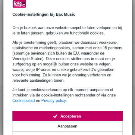
Bestel voor 23:00 = morgen in huis
Cookie-instellingen bij Bax Music
30 dagen 'niet goed geld terug' garantie
3 jaar Bax Music garantie
Om je bezoek aan onze website soepel te laten verlopen en bij
je te laten passen, gebruiken we functionele cookies.
Als je toestemming geeft, plaatsen we daarnaast voorkeurs-,
statistische en marketingcookies, samen met onze 15 partners
Gratis ophalen in de winkel
(sommige bevinden zich buiten de EU, waaronder de
Verenigde Staten). Deze cookies stellen ons in staat om je
surfgedrag op en mogelijk buiten onze website te volgen,
Productinformatie
waarbij we je IP-adres en unieke gebruikers-ID’s gebruiken
voor herkenning. Zo kunnen we je ervaring verbeteren en
Bekijk alle productspecificaties
relevante aanbiedingen tonen.
Je kunt je cookievoorkeuren op elk moment aanpassen of
Accessoires (22)
intrekken via de cookie-instellingen rechtsonder of via onze
Cookiebeleid
en
Privacy policy
.
Accepteren
Aanpassen