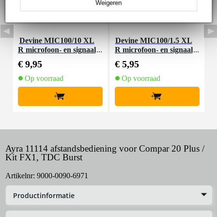
Weigeren
Devine MIC100/10 XL
Devine MIC100/1.5 XL
D
R microfoon- en signaal
R microfoon- en signaal
m
kabel 10 meter
kabel 1.5 meter
€ 9,95
€ 5,95
€
Op voorraad
Op voorraad
+
+
Ayra 11114 afstandsbediening voor Compar 20 Plus /
Kit FX1, TDC Burst
Artikelnr:
9000-0090-6971
Productinformatie