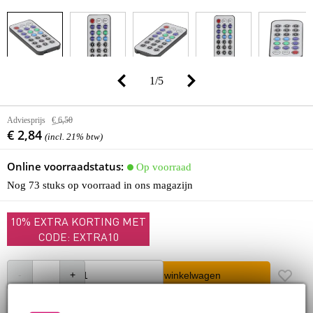
1
/
5
Adviesprijs
€ 6,50
€ 2,84
(incl. 21% btw)
Online voorraadstatus:
Op voorraad
Nog 73 stuks op voorraad in ons magazijn
10% EXTRA KORTING MET
CODE: EXTRA10
In winkelwagen