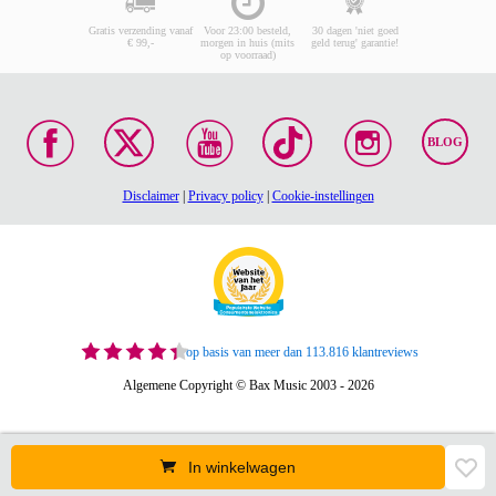
Gratis verzending vanaf
Voor 23:00 besteld,
30 dagen 'niet goed
€ 99,-
morgen in huis (mits
geld terug' garantie!
op voorraad)
BLOG
Disclaimer
|
Privacy policy
|
Cookie-instellingen
op basis van meer dan 113.816 klantreviews
Algemene Copyright © Bax Music 2003 - 2026
In winkelwagen