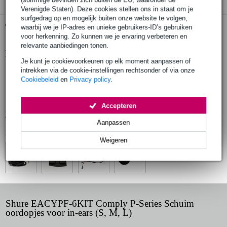
Verenigde Staten). Deze cookies stellen ons in staat om je
surfgedrag op en mogelijk buiten onze website te volgen,
Gratis ophalen in de winkel
waarbij we je IP-adres en unieke gebruikers-ID’s gebruiken
voor herkenning. Zo kunnen we je ervaring verbeteren en
relevante aanbiedingen tonen.
Productinformatie
Je kunt je cookievoorkeuren op elk moment aanpassen of
intrekken via de cookie-instellingen rechtsonder of via onze
producttype: reserve oordopjes
Cookiebeleid
en
Privacy policy
.
serie: Comply P-serie
materiaal: PU-traagschuim
Accepteren
Bekijk alle productspecificaties
Aanpassen
Bekijk ook eens (4)
Weigeren
Shure EACYPF-6KIT Comply P-Series Schuim
oordopjes voor in-ears (S, M, L)