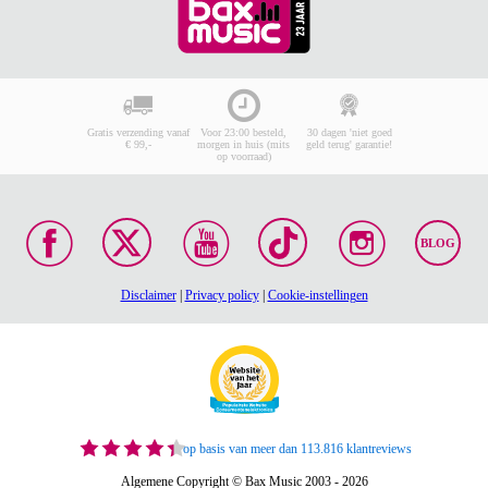
Gratis verzending vanaf
Voor 23:00 besteld,
30 dagen 'niet goed
€ 99,-
morgen in huis (mits
geld terug' garantie!
op voorraad)
BLOG
Disclaimer
|
Privacy policy
|
Cookie-instellingen
op basis van meer dan 113.816 klantreviews
Algemene Copyright © Bax Music 2003 - 2026