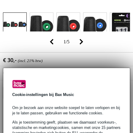
1
/
5
€ 30,-
(incl. 21% btw)
Online voorraadstatus:
Levertijd onbekend
In winkelwagen
Cookie-instellingen bij Bax Music
Om je bezoek aan onze website soepel te laten verlopen en bij
je te laten passen, gebruiken we functionele cookies.
30 dagen 'niet goed geld terug' garantie
Als je toestemming geeft, plaatsen we daarnaast voorkeurs-,
3 jaar Bax Music garantie
statistische en marketingcookies, samen met onze 15 partners
(sommige bevinden zich buiten de EU, waaronder de