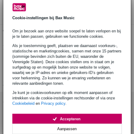
3 jaar Bax Music garantie
Cookie-instellingen bij Bax Music
Gratis ophalen in de winkel
Om je bezoek aan onze website soepel te laten verlopen en bij
je te laten passen, gebruiken we functionele cookies.
Als je toestemming geeft, plaatsen we daarnaast voorkeurs-,
Productinformatie
statistische en marketingcookies, samen met onze 15 partners
(sommige bevinden zich buiten de EU, waaronder de
AIAIAI E02
Verenigde Staten). Deze cookies stellen ons in staat om je
oorkussens voor Aiaiai TMA-2 Modular koptelefoon
surfgedrag op en mogelijk buiten onze website te volgen,
waarbij we je IP-adres en unieke gebruikers-ID’s gebruiken
type: allround, DJ
voor herkenning. Zo kunnen we je ervaring verbeteren en
Bekijk alle productspecificaties
relevante aanbiedingen tonen.
Je kunt je cookievoorkeuren op elk moment aanpassen of
intrekken via de cookie-instellingen rechtsonder of via onze
Accessoires (1)
Cookiebeleid
en
Privacy policy
.
Accepteren
Aanpassen