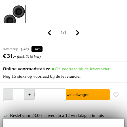
1
/
1
Adviesprijs
€ 47,-
-34%
€ 31,-
(incl. 21% btw)
Online voorraadstatus:
Op voorraad bij de leverancier
Nog 15 stuks op voorraad bij de leverancier
In winkelwagen
Bestel voor 23:00 = over circa 12 werkdagen in huis
30 dagen 'niet goed geld terug' garantie