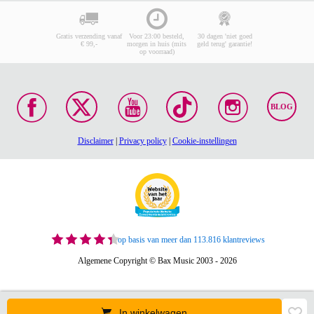
Gratis verzending vanaf
Voor 23:00 besteld,
30 dagen 'niet goed
€ 99,-
morgen in huis (mits
geld terug' garantie!
op voorraad)
BLOG
Disclaimer
|
Privacy policy
|
Cookie-instellingen
op basis van meer dan 113.816 klantreviews
Algemene Copyright © Bax Music 2003 - 2026
In winkelwagen