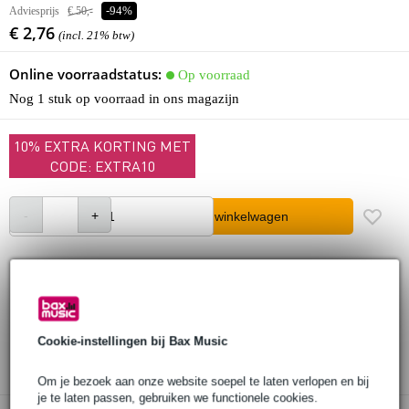
Adviesprijs
€ 50,-
-94%
€ 2,76
(incl. 21% btw)
Online voorraadstatus:
Op voorraad
Nog 1 stuk op voorraad in ons magazijn
10% EXTRA KORTING MET
CODE: EXTRA10
In winkelwagen
Bestel voor 23:00 = morgen in huis
30 dagen 'niet goed geld terug' garantie
Cookie-instellingen bij Bax Music
3 jaar Bax Music garantie
Om je bezoek aan onze website soepel te laten verlopen en bij
je te laten passen, gebruiken we functionele cookies.