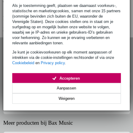
Gratis ophalen in de winkel
Als je toestemming geeft, plaatsen we daarnaast voorkeurs-,
statistische en marketingcookies, samen met onze 15 partners
(sommige bevinden zich buiten de EU, waaronder de
Productinformatie
Verenigde Staten). Deze cookies stellen ons in staat om je
surfgedrag op en mogelijk buiten onze website te volgen,
Bekijk alle productspecificaties
waarbij we je IP-adres en unieke gebruikers-ID’s gebruiken
voor herkenning. Zo kunnen we je ervaring verbeteren en
relevante aanbiedingen tonen.
Focal 90000014 hoofdband + scharnier voor Focal
Je kunt je cookievoorkeuren op elk moment aanpassen of
Clear MG Professional
intrekken via de cookie-instellingen rechtsonder of via onze
Cookiebeleid
en
Privacy policy
.
Artikelnr:
ONDD-90000014
Productinformatie
Accepteren
Aanpassen
Specificaties
Weigeren
Reviews (0)
Meer producten bij Bax Music