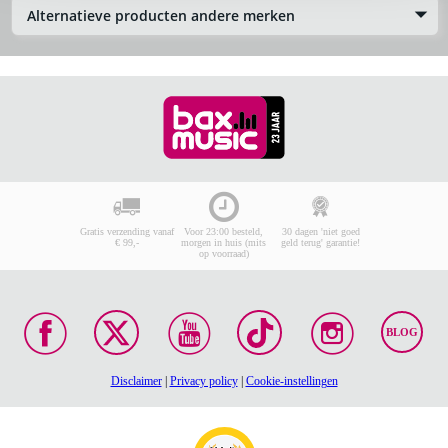
Alternatieve producten andere merken
Gratis verzending vanaf
Voor 23:00 besteld,
30 dagen 'niet goed
€ 99,-
morgen in huis (mits
geld terug' garantie!
op voorraad)
BLOG
Disclaimer
|
Privacy policy
|
Cookie-instellingen