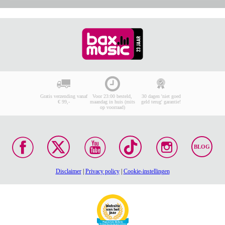
Gratis verzending vanaf
Voor 23:00 besteld,
30 dagen 'niet goed
€ 99,-
maandag in huis (mits
geld terug' garantie!
op voorraad)
BLOG
Disclaimer
|
Privacy policy
|
Cookie-instellingen