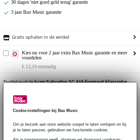
30 dagen 'niet goed geld terug' garantie
3 jaar Bax Music garantie
Gratis ophalen in de winkel
Kies nu voor 2 jaar extra Bax Music garantie en meer
voordelen
€ 12,10 eenmalig
Juan Salvador 1C 4/4-formaat klassieke
Twijfel je of de
gitaar
bij je past? Doe de check.
Start de check
Cookie-instellingen bij Bax Music
Productinformatie
Om je bezoek aan onze website soepel te laten verlopen en bij
Juan Salvador klassieke gitaar
je te laten passen, gebruiken we functionele cookies.
model: 1C
Als je toestemming geeft, plaatsen we daarnaast voorkeurs-,