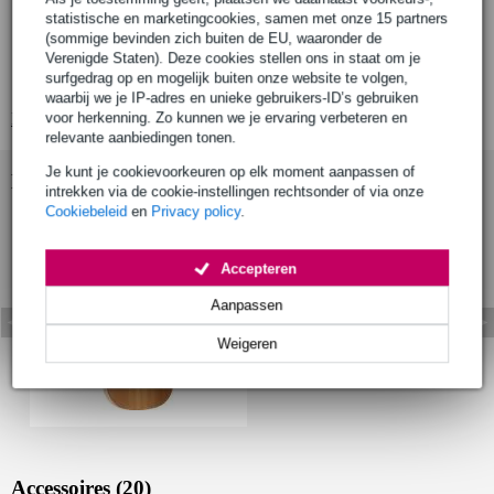
body
statistische en marketingcookies, samen met onze 15 partners
formaat: 4/4
(sommige bevinden zich buiten de EU, waaronder de
bovenblad: massief ceder (solid cedar)
Verenigde Staten). Deze cookies stellen ons in staat om je
surfgedrag op en mogelijk buiten onze website te volgen,
zij- en achterkant: niet gespecificeerd
waarbij we je IP-adres en unieke gebruikers-ID’s gebruiken
voor herkenning. Zo kunnen we je ervaring verbeteren en
Bekijk alle productspecificaties
relevante aanbiedingen tonen.
Je kunt je cookievoorkeuren op elk moment aanpassen of
Bekijk ook eens (1)
intrekken via de cookie-instellingen rechtsonder of via onze
Cookiebeleid
en
Privacy policy
.
Accepteren
Aanpassen
Weigeren
Accessoires (20)