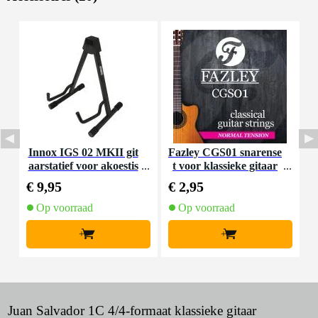
Innox IGS 02 MKII git
Fazley CGS01 snarense
I
aarstatief voor akoestis
t voor klassieke gitaar
che gitaar
(normal tension)
€ 9,95
€ 2,95
€
Op voorraad
Op voorraad
+
+
Juan Salvador 1C 4/4-formaat klassieke gitaar