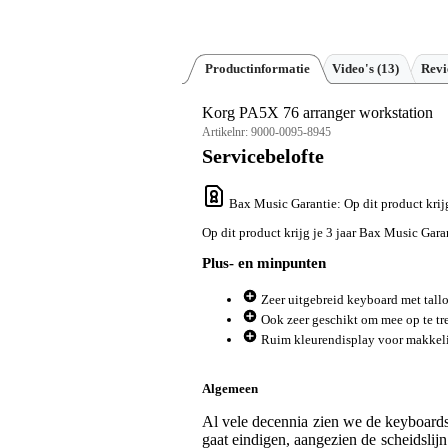
Productinformatie
Video's (13)
Rev
Korg PA5X 76 arranger workstation
Artikelnr:
9000-0095-8945
Servicebelofte
Bax Music Garantie
: Op dit product kri
Op dit product krijg je 3 jaar Bax Music Gara
Plus- en minpunten
Zeer uitgebreid keyboard met tall
Ook zeer geschikt om mee op te tr
Ruim kleurendisplay voor makkelij
Algemeen
Al vele decennia zien we de keyboards
gaat eindigen, aangezien de scheidslij