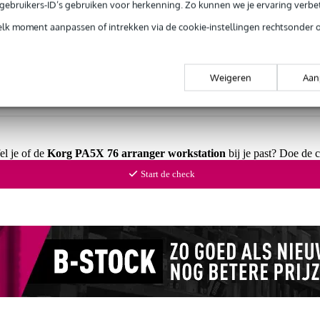
e gebruikers-ID’s gebruiken voor herkenning. Zo kunnen we je ervaring verb
Productinformatie
elk moment aanpassen of intrekken via de cookie-instellingen rechtsonder 
Weigeren
Aan
 99,-
3 jaar Bax Music garantie
Grati
ug' garantie
Laagste-prijs-garantie
Grati
el je of de
Korg PA5X 76 arranger workstation
bij je past? Doe de 
Start de check