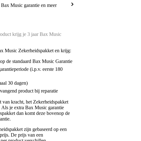
a Bax Music garantie en meer
oduct krijg je 3 jaar Bax Music
ax Music Zekerheidspakket en krijg:
enop de standaard Bax Music Garantie
garantieperiode (i.p.v. eerste 180
maal 30 dagen)
vangend product bij reparatie
jft van kracht, het Zekerheidspakket
. Als je extra Bax Music garantie
dspakket dan komt deze bovenop de
antie.
eidspakket zijn gebaseerd op een
rijs. De prijs van een
per product verschillen.