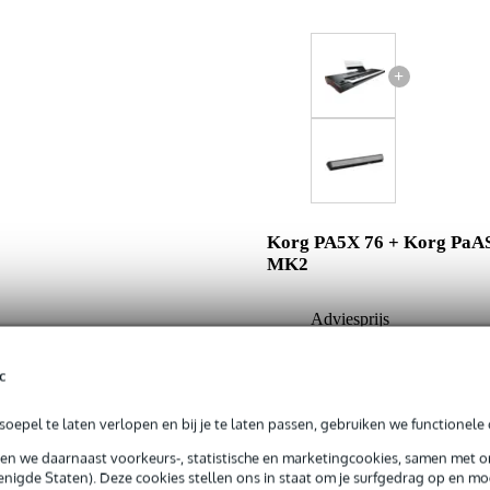
+
Korg PA5X 76 + Korg PaA
MK2
Adviesprijs
Jouw voordeel
c
Nu als combinatie voor
oepel te laten verlopen en bij je te laten passen, gebruiken we functionele 
In mijn winkelwagen
sen we daarnaast voorkeurs-, statistische en marketingcookies, samen met 
nigde Staten). Deze cookies stellen ons in staat om je surfgedrag op en mog