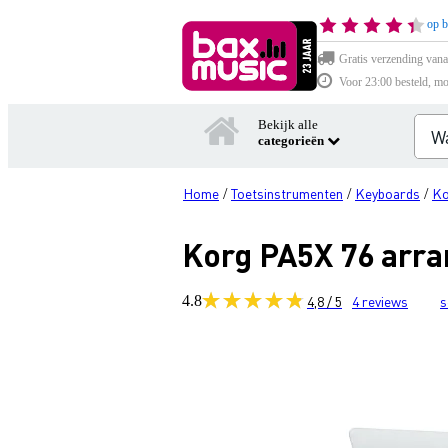
op b
Gratis verzending vana
Voor 23:00 besteld, mo
Bekijk alle
categorieën
Home
Toetsinstrumenten
Keyboards
Ko
/
/
/
Korg PA5X 76 arra
4.8
4,8 / 5
4
reviews
s