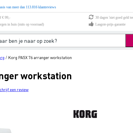
asis van meer dan 113.816 klantreviews
f € 99,-
30 dagen 'niet goed geld te
rgen in huis (mits op voorraad)
Laagste-prijs-garantie
rg
Korg PA5X 76 arranger workstation
/
nger workstation
chrijf een review