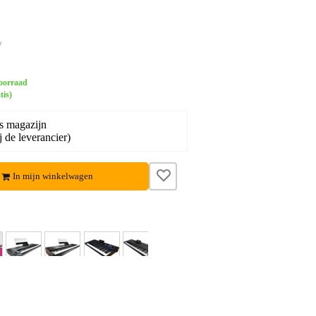
w
oorraad
tis)
s magazijn
j de leverancier)
In mijn winkelwagen
eo 11
Video 12
Video 13