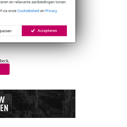
eteren en relevante aanbiedingen tonen.
of via onze
Cookiebeleid
en
Privacy
Accepteren
passen
s retourneren
s CO2-neutrale verzending
check.