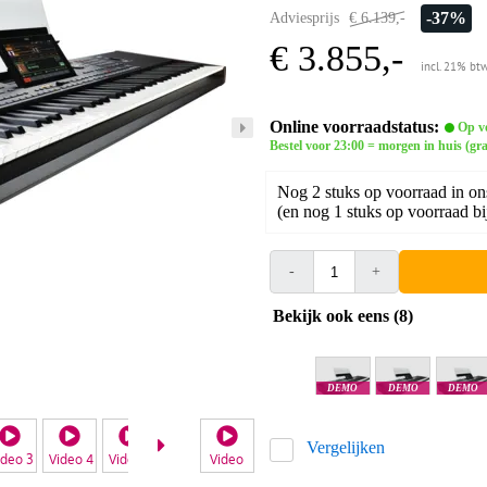
-37%
Adviesprijs
€ 6.139,-
€ 3.855,-
incl. 21% bt
Online voorraadstatus:
Op v
Bestel voor 23:00 = morgen in huis (gra
Nog 2 stuks op voorraad in on
(en nog 1 stuks op voorraad bi
-
+
Bekijk ook eens (8)
DEMO
DEMO
DEMO
Goes
Amsterdam
Antwerpen
Vergelijken
ideo 3
Video 4
Video 5
Video 6
Video
Video 7
Video 8
Video 9
Video 10
Vid