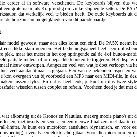
die eerder al in software verschenen. De keyboards blijven dus we
licht een grote naam als Korg nodig om zulke stappen te zetten. De PA5
kstation dat werkelijk veel te bieden heeft. De oude keyboards uit d
 met de horizon aan mogelijkheden van dit paradepaardje.
X
lair model geweest, maar aan alles komt een eind. De PA5X neemt he
ust een dikke stam noemen. Het bedieningspaneel heeft een opfrisbeur
e plek, maar het meest in het oog springende zal de 4x4 button-matri
eeld parts te muten, of om bepaalde klanken te triggeren. Het display i
maal nieuw ontworpen. Aangezien veel van wat je doet verloopt via he
t hier veel aandacht naar is gegaan. Een van de bekendere aspecten va
e kon overgaan van bijvoorbeeld een MP3 naar een MIDI-file. In dez
en tussen styles. En dat is heel leuk; je kunt nu dus twee style
ossfader wisselen tussen couplet en refrein. Voorheen deed je dat met d
wat afkomstig uit de Kronos en Nautilus, met erg mooie piano's uit d
ffecten, met inserts en sends, en een nieuwe finalizers met daarin ee
all-limiter. Je kunt een microfoon aansluiten (dynamisch, en voor ee
mvoeding), evenals een elektrische gitaar. Voor die microfoon en di