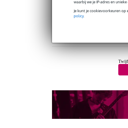
waarbij we je IP-adres en uniek
Je kunt je cookievoorkeuren op 
policy
.
Gratis verzending vanaf €
30 dagen 'niet goed geld ter
Twijf