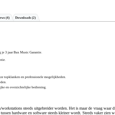
iews
(4)
Downloads (2)
jg je 3 jaar Bax Music Garantie.
ntie.
oze topklanken en professionele mogelijkheden.
eden.
ke en overzichtelijke bediening.
/workstations steeds uitgebreider worden. Het is maar de vraag waar di
n tussen hardware en software steeds kleiner wordt. Steeds vaker zien w