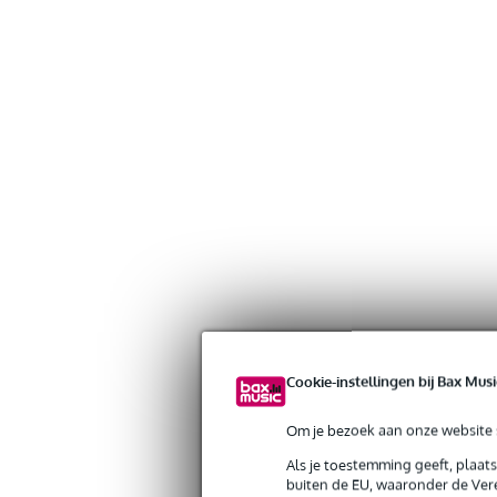
Cookie-instellingen bij Bax Musi
Om je bezoek aan onze website s
Als je toestemming geeft, plaat
buiten de EU, waaronder de Vere