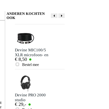
ANDEREN KOCHTEN
OOK
Devine MIC100/5
Innox DX 11
XLR microfoon- en
keyboardbank
€ 8,50
€ 29,-
signaalkabel 5
meter
Bestel mee
Bestel mee
Devine PRO 2000
Devine JACM/5
studio
signaalkabel 6.3
t
€ 29,-
€ 6,95
hoofdtelefoon
mm TS mono jack-
e