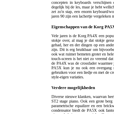
concepten in keyboards verschijnen 
degelijk bij de les, maar je hebt wel
zet zo'n stap, een enorm keyboard/wor
jaren 90 zijn een lachertje vergeleken
Eigenschappen van de Korg PA5
Vele jaren is de Korg PA4X een popu
stokje over, al mag je dat stokje ger
gehad, her en der dingen op een ander
zijn. Dit is erg bruikbaar om bijvoorb
ook wat ruimer bemeten groter en hele
touch-screen is het niet zo vreemd da
de PA4X was de crossfader waarmee j
PA5X kun je nu ook een overgang mak
gebruiken voor een liedje en met de cr
style-eigen variaties.
Verdere mogelijkheden
Diverse nieuwe klanken, waarvan heel 
ST2 stage piano. Ook een grote berg e
parametrische equalizer en een brickw
condensator biedt de PA5X ook fantoo