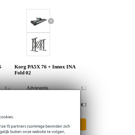
+
S
Korg PA5X 76 + Innox INA
Fold 02
€ 4.510,-
Adviesprijs
€ 3.914,-
€ 43,-
Jouw voordeel
€ 6,-
€ 4.467,-
Nu als combinatie voor
€ 3.908,-
cookies.
In mijn winkelwagen
onze 15 partners (sommige bevinden zich
elijk buiten onze website te volgen,