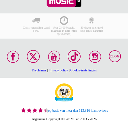
Gratis verzending vanaf
Voor 23:00 besteld,
30 dagen 'niet goed
€ 99,-
maandag in huis (mits
geld terug' garantie!
op voorraad)
BLOG
Disclaimer
|
Privacy policy
|
Cookie-instellingen
op basis van meer dan 113.816 klantreviews
Algemene Copyright © Bax Music 2003 - 2026