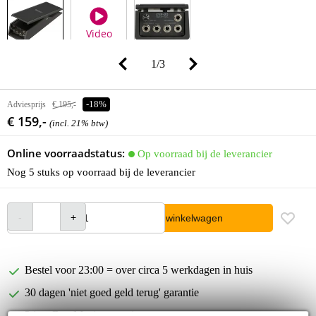
Video
1
/
3
Adviesprijs
€ 195,-
-18%
€ 159,-
(incl. 21% btw)
Online voorraadstatus:
Op voorraad bij de leverancier
Nog 5 stuks op voorraad bij de leverancier
In winkelwagen
Bestel voor 23:00 = over circa 5 werkdagen in huis
30 dagen 'niet goed geld terug' garantie
3 jaar Bax Music garantie