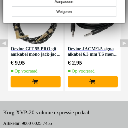
Aanpassen
Weigeren
Devine GIT 55 PRO git
Devine JACM/1.5 signa
D
aarkabel mono jack-jac
alkabel 6.3 mm TS mon
k
k haaks 5.5 meter
o jack-jack 1.5 meter
j
€ 9,95
€ 2,95
€
Op voorraad
Op voorraad
+
+
Korg XVP-20 volume expressie pedaal
Artikelnr:
9000-0025-7455