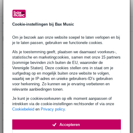
Gratis ophalen in de winkel
Cookie-instellingen bij Bax Music
Om je bezoek aan onze website soepel te laten verlopen en bij
Kies nu voor 2 jaar extra Bax Music garantie en meer
je te laten passen, gebruiken we functionele cookies.
voordelen
€ 7,95 eenmalig
Als je toestemming geeft, plaatsen we daarnaast voorkeurs-,
statistische en marketingcookies, samen met onze 15 partners
(sommige bevinden zich buiten de EU, waaronder de
Productinformatie
Verenigde Staten). Deze cookies stellen ons in staat om je
surfgedrag op en mogelijk buiten onze website te volgen,
voetpedaal voor volume en expressie
waarbij we je IP-adres en unieke gebruikers-ID’s gebruiken
instelbaar minimum volume
voor herkenning. Zo kunnen we je ervaring verbeteren en
relevante aanbiedingen tonen.
instelbare mechanische weerstand
Je kunt je cookievoorkeuren op elk moment aanpassen of
Bekijk alle productspecificaties
intrekken via de cookie-instellingen rechtsonder of via onze
Cookiebeleid
en
Privacy policy
.
Accessoires (9)
Accepteren