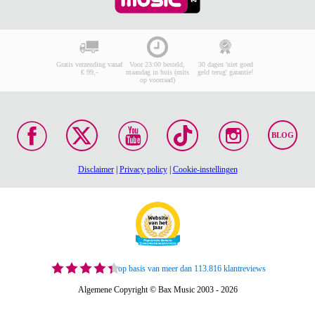
Gratis verzending vanaf
Voor 23:00 besteld,
30 dagen 'niet goed
€ 99,-
maandag in huis (mits
geld terug' garantie!
op voorraad)
BLOG
Disclaimer
|
Privacy policy
|
Cookie-instellingen
op basis van meer dan 113.816 klantreviews
Algemene Copyright © Bax Music 2003 - 2026