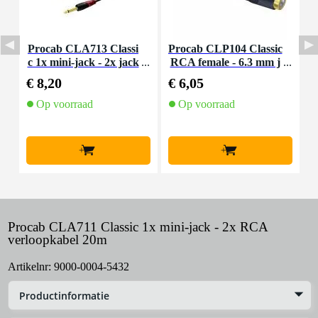
Procab CLA713 Classi
Procab CLP104 Classic
P
c 1x mini-jack - 2x jack
RCA female - 6.3 mm j
verloopkabel 1.5m
ack mono verloop
€ 8,20
€ 6,05
€
Op voorraad
Op voorraad
+
+
Procab CLA711 Classic 1x mini-jack - 2x RCA
verloopkabel 20m
Artikelnr:
9000-0004-5432
Productinformatie