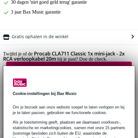
30 dagen 'niet goed geld terug' garantie
3 jaar Bax Music garantie
Gratis ophalen in de winkel
Procab CLA711 Classic 1x mini-jack - 2x
Twijfel je of de
RCA verloopkabel 20m
bij je past? Doe de check.
Start de check
Productinformatie
Cookie-instellingen bij Bax Music
verloopkabel
Om je bezoek aan onze website soepel te laten verlopen en bij
1x 3.5mm mini-jack naar 2x RCA male connector
je te laten passen, gebruiken we functionele cookies.
met vergulde contacten
Als je toestemming geeft, plaatsen we daarnaast voorkeurs-,
Bekijk alle productspecificaties
statistische en marketingcookies, samen met onze 15 partners
(sommige bevinden zich buiten de EU, waaronder de