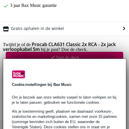
3 jaar Bax Music garantie
Gratis ophalen in de winkel
Procab CLA631 Classic 2x RCA - 2x jack
Twijfel je of de
verloopkabel 5m
bij je past? Doe de check.
Start de check
Productinformatie
Cookie-instellingen bij Bax Music
flexibele verloopkabel
2x 6.3mm jack male naar 2x RCA male
Om je bezoek aan onze website soepel te laten verlopen en bij
je te laten passen, gebruiken we functionele cookies.
pluggen voorzien van rood/grijs codering
Als je toestemming geeft, plaatsen we daarnaast voorkeurs-,
Bekijk alle productspecificaties
statistische en marketingcookies, samen met onze 15 partners
(sommige bevinden zich buiten de EU, waaronder de
Verenigde Staten). Deze cookies stellen ons in staat om je
Bekijk ook eens (2)