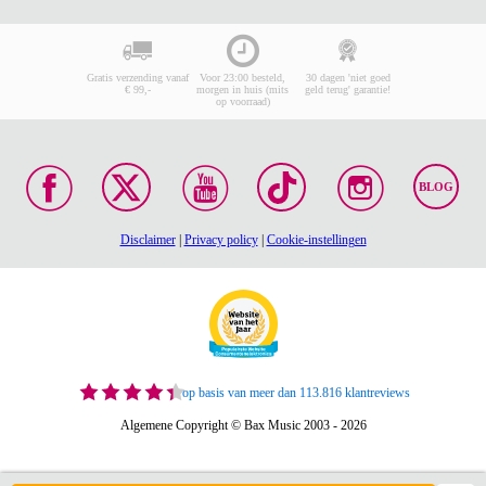
Gratis verzending vanaf
Voor 23:00 besteld,
30 dagen 'niet goed
€ 99,-
morgen in huis (mits
geld terug' garantie!
op voorraad)
BLOG
Disclaimer
|
Privacy policy
|
Cookie-instellingen
op basis van meer dan 113.816 klantreviews
Algemene Copyright © Bax Music 2003 - 2026