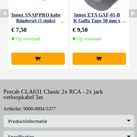
Innox SNAP PRO kabe
Innox ETA GAF-01-B
P
lbinderset (5 stuks)
K Gaffa Tape 50 mm x
R
50 m zwart
€ 7,50
€ 9,50
€
Op voorraad
Op voorraad
+
+
Procab CLA631 Classic 2x RCA - 2x jack
verloopkabel 5m
Artikelnr:
9000-0004-5377
Productinformatie
Specificaties